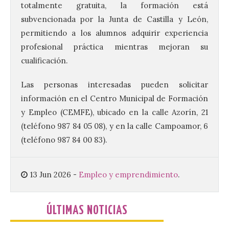
totalmente gratuita, la formación está
Vuelve la tradicional Feria
subvencionada por la Junta de Castilla y León,
de Dulces del Convento a
permitiendo a los alumnos adquirir experiencia
Gradefes
profesional práctica mientras mejoran su
7 Ago 2026
cualificación.
Las personas interesadas pueden solicitar
Tendrá lugar el 9 de
agosto en los aledaños del
información en el Centro Municipal de Formación
monasterio cisterciense
de Santa María la Real de
y
Empleo
(CEMFE), ubicado en la calle Azorín, 21
Gradefes. Una cita
(teléfono 987 84 05 08), y en la calle Campoamor, 6
imprescindible para disfrutar de los
mejores dulces conventuales, tradición,
(teléfono 987 84 00 83).
cultura y un ambiente único. El
Ayuntamiento de Gradefes, intentando
[…]
13 Jun 2026
-
Empleo y emprendimiento
.
La decimoctava fotografía
ÚLTIMAS NOTICIAS
de León de…viaje nos llega
desde la sede del