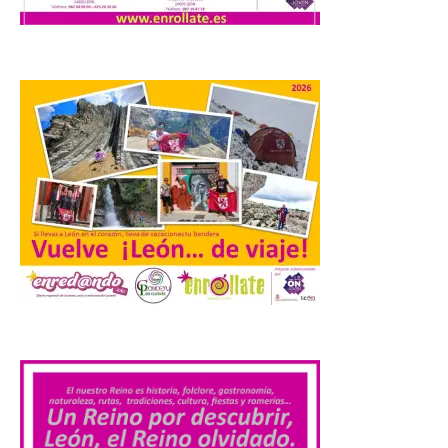
Los materiales ya pueden
recogerse gratuitamente
en la Oficina de
Información Turística de
León e incluyen, además
del programa del evento, una guía
práctica con recomendaciones
elaboradas por especialistas para
observar el eclipse con seguridad León, 7
de agosto de 2026. La programación […]
Laciana comienza su
programación para
disfrutar el eclipse total
.
del 12 de agosto
7 Ago 2026
Durante los días 1 y 2 de