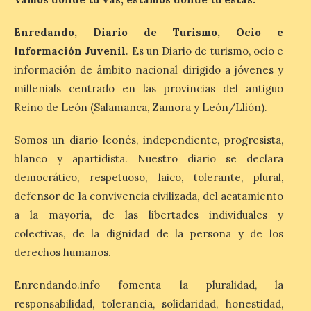
Dónde alojarse y a qué
precio
Enredando, Diario de Turismo, Ocio e
7 Ago 2026
Información Juvenil
. Es un Diario de turismo, ocio e
información de ámbito nacional dirigido a jóvenes y
León es la provincia más
millenials centrado en las provincias del antiguo
económica (116€/noche),
Reino de León (Salamanca, Zamora y León/Llión).
pero también una de las
más agotadas: solo un 4%
de alojamientos libres.
Somos un diario leonés, independiente, progresista,
Zamora, Palencia y Álava son las
provincias con menos margen: apenas un
blanco y apartidista. Nuestro diario se declara
1% de los alojamientos siguen libres para
democrático, respetuoso, laico, tolerante, plural,
esas […]
defensor de la convivencia civilizada, del acatamiento
a la mayoría, de las libertades individuales y
El eclipse genera un boom
colectivas, de la dignidad de la persona y de los
de reservas hoteleras y
derechos humanos.
precios desorbitados,
según SiteMinder
Enrendando.info fomenta la pluralidad, la
7 Ago 2026
responsabilidad, tolerancia, solidaridad, honestidad,