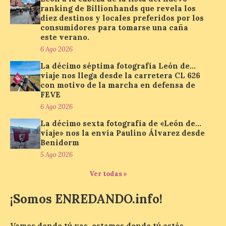
ranking de Billionhands que revela los
diez destinos y locales preferidos por los
consumidores para tomarse una caña
este verano.
Paradores renueva su
compromiso con La Vuelta
6 Ago 2026
como patrocinador oficial
La décimo séptima fotografía León de…
viaje nos llega desde la carretera CL 626
7 Ago 2026
con motivo de la marcha en defensa de
FEVE
6 Ago 2026
La cadena hotelera pública
volverá a estar presente
La décimo sexta fotografía de «León de…
en la zona de descanso
viaje» nos la envía Paulino Álvarez desde
junto al control de firmas
y, como novedad, en el
Benidorm
Leaders Lounge, dos espacios exclusivos
5 Ago 2026
para los ciclistas. El recorrido de La
Vuelta discurrirá junto a 17 […]
Ver todas »
¡Somos ENREDANDO.info!
Última llamada: Eclipse
total del 12 de agosto.
Vamos donde tú vas, estamos donde tú estás.