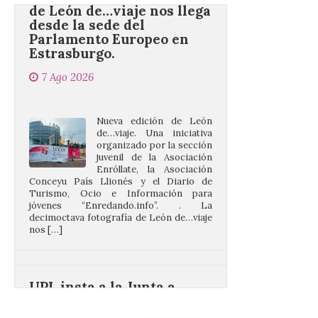
Parlamento Europeo en
Estrasburgo.
7 Ago 2026
Nueva edición de León
de…viaje. Una iniciativa
organizado por la sección
juvenil de la Asociación
Enróllate, la Asociación
Conceyu País Llionés y el Diario de
Turismo, Ocio e Información para
jóvenes “Enredando.info”. . La
decimoctava fotografía de León de…viaje
nos […]
UPL insta a la Junta a
actuar para salvar el
castillo del Asmesnal, un
BIC en estado de ruina