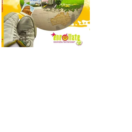
posición exacta del Sol y
así localizar el lugar ideal
para observar el eclipse
solar del 12 de agosto de 2026 sin
obstáculos. El visor es una herramienta a
la […]
Paradores renueva su
compromiso con La Vuelta
como patrocinador oficial
7 Ago 2026
La cadena hotelera pública
volverá a estar presente
en la zona de descanso
junto al control de firmas
y, como novedad, en el
Leaders Lounge, dos espacios exclusivos
para los ciclistas. El recorrido de La
Vuelta discurrirá junto a 17 […]
Última llamada: Eclipse