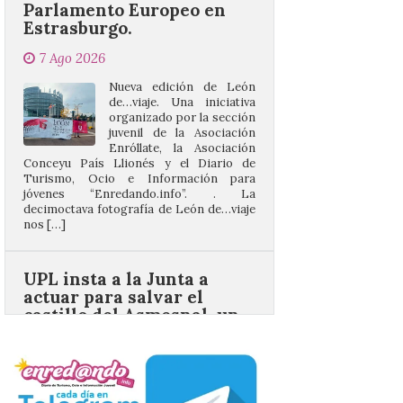
Nueva edición de León
de…viaje. Una iniciativa
organizado por la sección
juvenil de la Asociación
Enróllate, la Asociación
Conceyu País Llionés y el Diario de
Turismo, Ocio e Información para
jóvenes “Enredando.info”. . La
decimoctava fotografía de León de…viaje
nos […]
UPL insta a la Junta a
actuar para salvar el
castillo del Asmesnal, un
BIC en estado de ruina
7 Ago 2026
Un Bien de Interés
Cultural abandonado
desde 1949. Los
procuradores leonesistas
plantean que la Junta