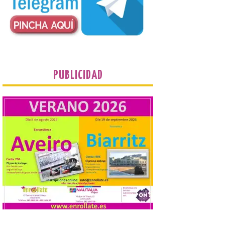
contacte cuanto antes con los
propietarios para exigirles medidas
inmediatas que frenen el deterioro y el
riesgo de colapso. Los procuradores de
Unión del Pueblo […]
La Universidad de León
distribuye folletos con la
PUBLICIDAD
programación del evento
del eclipse solar que
organiza con la ESA y el
Ayuntamiento
7 Ago 2026
Los materiales ya pueden
recogerse gratuitamente
en la Oficina de
Información Turística de
León e incluyen, además
del programa del evento, una guía
práctica con recomendaciones
elaboradas por especialistas para
observar el eclipse con seguridad León, 7