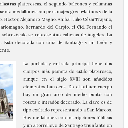
lastras platerescas, el segundo balcones y columnas
esenta medallones con personajes greco-latinos y de la
, Héctor, Alejandro Magno, Aníbal, Julio César,Trajano,
, Carlomagno, Bernardo del Carpio, el Cid, Fernando el
 el sobrezócalo se representan cabezas de ángeles. La
714. Está decorada con cruz de Santiago y un León y
ento.
La portada y entrada principal tiene dos
cuerpos más peineta de estilo plateresco,
aunque en el siglo XVIII son añadidos
elementos barrocos. En el primer cuerpo
hay un gran arco de medio punto con
roseta e intradós decorado. La clave es de
tipo exaltado representando a San Marcos.
Hay medallones con inscripciones bíblicas
y un altorrelieve de Santiago triunfante en