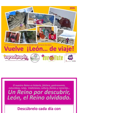
de agosto de 2026. La programación […]
Laciana comienza su
programación para
disfrutar el eclipse total
del 12 de agosto
7 Ago 2026
Durante los días 1 y 2 de
agosto, tanto el público
infantil como el adulto
pudo disfrutar de un
planetario que se instaló
.
en el polideportivo municipal, con pases
de mañana dedicados preferentemente al
público infantil y, el resto del […]
Más de 200.000 jóvenes
nacidos en 2008 ya han
solicitado el Bono Cultural
Joven 2026 en su primer
mes de vigencia