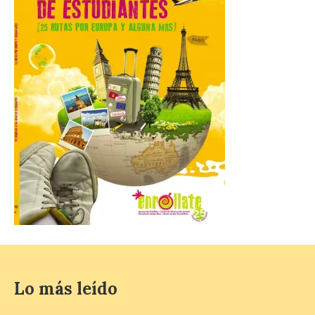
2026. Tendrá lugar este
sábado 8 de agosto a las 21,00 horas en el
teatro municipal de La Bañeza. El
comunicador astorgano Arturo Martínez
Matilla, […]
La I Feria de la Cerveza
Artesana de Astorga
arranca con una gran
acogida del público
8 Ago 2026
La inauguración contó
con la presencia del
alcalde de Astorga, José
Luis Nieto, que se acercó
hasta la feria acompañado
por el organizador de la iniciativa, Isaac
Lo más leído
Cancillo Carro. Astorga, 8 de agosto de
2026. — La I Feria de […]