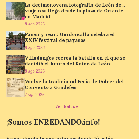
La decimonovena fotografía de León de…
viaje nos llega desde la plaza de Oriente
en Madrid
El Jamón de bellota 100 %
ibérico «Guillén» de
8 Ago 2026
Guijuelo ha sido el
Pasen y vean: Gordoncillo celebra el
ganador al mejor jamón de
XXIV festival de payasos
bellota ibérico
8 Ago 2026
8 Ago 2026
Villadangos recrea la batalla en el que se
decidió el futuro del Reino de León
8 Ago 2026
El Ministerio de
Agricultura, Pesca y
Vuelve la tradicional Feria de Dulces del
Alimentación concede el
Convento a Gradefes
premio Alimentos de
España a los mejores
7 Ago 2026
jamones 2026. Jamón Serrano 24 – Monte
Nevado recibe el premio al mejor jamón
Ver todas »
serrano u otras figuras de calidad
reconocidas. Se han presentado […]
¡Somos ENREDANDO.info!
Vamos donde tú vas, estamos donde tú estás.