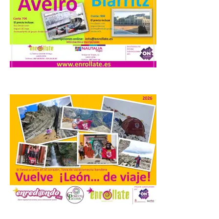
8 Ago 2026
Nueva edición de León
de…viaje. Una iniciativa
organizado por la sección
juvenil de la Asociación
Enróllate, la Asociación
Conceyu País Llionés y el Diario de
Turismo, Ocio e Información para
jóvenes “Enredando.info”. Pilar Aller Aller
nos envía la décimo […]
Los minerales y sus usos
más comunes centran la
nueva exposición del
Museo de la Siderurgia y
la Minería de Sabero
8 Ago 2026
.