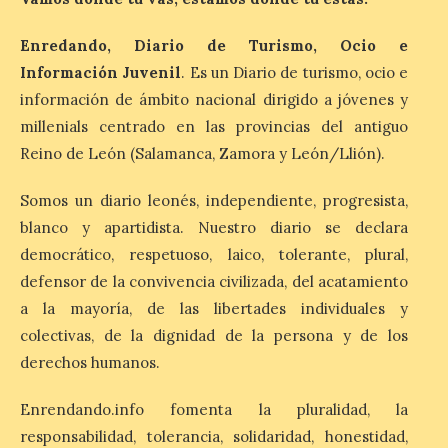
Las salas del antiguo
ayuntamiento de
Cabrillanes (Babia) acogen
Enredando, Diario de Turismo, Ocio e
la muestra ‘Eduardo
Información Juvenil
. Es un Diario de turismo, ocio e
Arroyo en la colección del
información de ámbito nacional dirigido a jóvenes y
ILC’
millenials centrado en las provincias del antiguo
8 Ago 2026
Reino de León (Salamanca, Zamora y León/Llión).
Somos un diario leonés, independiente, progresista,
La muestra, que podrá
contemplarse hasta el
blanco y apartidista. Nuestro diario se declara
próximo 4 de octubre,
plantea tanto los temas
democrático, respetuoso, laico, tolerante, plural,
que más preocupaban y
defensor de la convivencia civilizada, del acatamiento
fascinaban a este autor de talla
internacional como las múltiples técnicas
a la mayoría, de las libertades individuales y
que usó y sus sólidos vínculos con la
colectivas, de la dignidad de la persona y de los
Montaña Occidental. […]
derechos humanos.
Enrendando.info fomenta la pluralidad, la
Más de 10.000 personas
han visitado las
responsabilidad, tolerancia, solidaridad, honestidad,