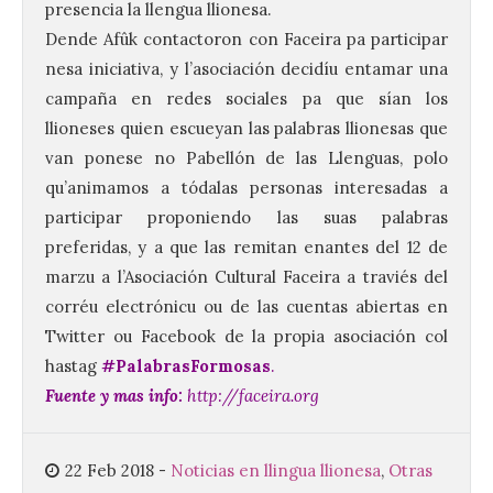
presencia la llengua llionesa.
Dende Afûk contactoron con Faceira pa participar
nesa iniciativa, y l’asociación decidíu entamar una
campaña en redes sociales pa que sían los
Santander aconseja acudir
llioneses quien escueyan las palabras llionesas que
a pie o en transporte
van ponese no Pabellón de las Llenguas, polo
público y evitar el
qu’animamos a tódalas personas interesadas a
vehículo privado para el
eclipse
participar proponiendo las suas palabras
preferidas, y a que las remitan enantes del 12 de
8 Ago 2026
marzu a l’Asociación Cultural Faceira a traviés del
corréu electrónicu ou de las cuentas abiertas en
El TUS cuenta con líneas
Twitter ou Facebook de la propia asociación col
que llegan a la zona en
puntos como el faro de
hastag
#PalabrasFormosas
.
Cabo Mayor, Cueto,
Fuente y mas info:
http://faceira.org
Corbanera o Ciriego y
reforzará la movilidad con un servicio
especial de lanzaderas desde el PCTCAN
a Ciriego. El Ayuntamiento de […]
22 Feb 2018
-
Noticias en llingua llionesa
,
Otras