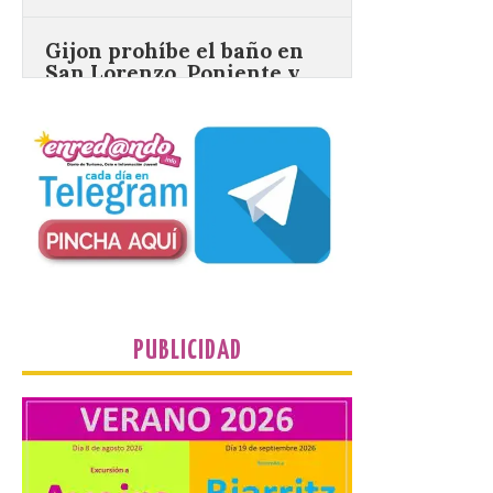
Gijon prohíbe el baño en
San Lorenzo, Poniente y
Arbeyal el día del eclipse a
partir de las 19.00 horas.
8 Ago 2026
Incide en que el eclipse se
verá desde múltiples
puntos de la ciudad, por lo
que no será necesario
desplazarse y se
recomienda no acudir a Gijón/Xixón en
coche ni usarlo ese día. Los accesos a
la Campa Torres y La […]
PUBLICIDAD
La decimonovena
fotografía de León de…
viaje nos llega desde la
plaza de Oriente en
Madrid