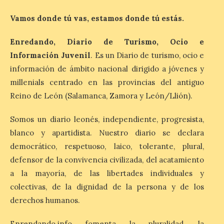
a Ciriego. El Ayuntamiento de […]
Vamos donde tú vas, estamos donde tú estás.
Turismo de Extremadura
Enredando, Diario de Turismo, Ocio e
impulsa nuevas
Información Juvenil
. Es un Diario de turismo, ocio e
iniciativas relacionadas
información de ámbito nacional dirigido a jóvenes y
con el trío de eclipses para
afianzar a Extremadura
millenials centrado en las provincias del antiguo
como referente en
Reino de León (Salamanca, Zamora y León/Llión).
astroturismo
8 Ago 2026
Somos un diario leonés, independiente, progresista,
blanco y apartidista. Nuestro diario se declara
democrático, respetuoso, laico, tolerante, plural,
Extremadura cuenta con
uno de los cielos
defensor de la convivencia civilizada, del acatamiento
estrellados con menor
a la mayoría, de las libertades individuales y
contaminación lumínica
de Europa, un recurso
colectivas, de la dignidad de la persona y de los
natural que permite disfrutar de
actividades de astroturismo durante todo
derechos humanos.
el año. La Dirección General de Turismo
ha puesto en marcha diversas iniciativas
Enrendando.info fomenta la pluralidad, la