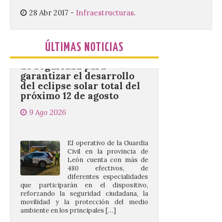
28 Abr 2017
-
Infraestructuras
.
La Guardia Civil de León
establecerá un dispositivo
de seguridad para
ÚLTIMAS NOTICIAS
garantizar el desarrollo
del eclipse solar total del
próximo 12 de agosto
9 Ago 2026
El operativo de la Guardia
Civil en la provincia de
León cuenta con más de
480 efectivos, de
diferentes especialidades
que participarán en el dispositivo,
reforzando la seguridad ciudadana, la
movilidad y la protección del medio
ambiente en los principales […]