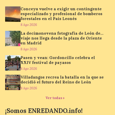
híbrida de Castilla y León, niegan el
cambio climático y anteponen el fomento
Conceyu vuelve a exigir un contingente
de la tauromaquia a una prevención real
especializado y profesional de bomberos
de los incendios. Conceyu Pais Llionés
forestales en el País Leonés
vuelve a […]
8 Ago 2026
La decimonovena fotografía de León de…
viaje nos llega desde la plaza de Oriente
Santander aconseja acudir
en Madrid
a pie o en transporte
público y evitar el
8 Ago 2026
vehículo privado para el
Pasen y vean: Gordoncillo celebra el
eclipse
XXIV festival de payasos
8 Ago 2026
8 Ago 2026
Villadangos recrea la batalla en la que se
decidió el futuro del Reino de León
El TUS cuenta con líneas
8 Ago 2026
que llegan a la zona en
puntos como el faro de
Cabo Mayor, Cueto,
Ver todas »
Corbanera o Ciriego y
reforzará la movilidad con un servicio
¡Somos ENREDANDO.info!
especial de lanzaderas desde el PCTCAN