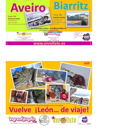
9 Ago 2026
El programa de
actividades está
organizado por la
Asociación Cultural
«Amigos de la Velilla» con
la colaboración del Club de entibadores
palentinos. Este domingo 9 de agosto de
2026 se celebra en el municipio de
Valderrueda la Romería de verano […]
La Diputación de Zamora
invita a descubrir la raya
sobre dos ruedas con una
gran ruta cicloturística
entre Vimioso y Trabazos
9 Ago 2026