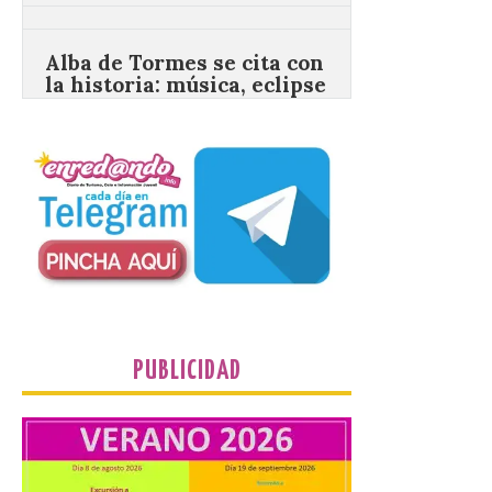
Alba de Tormes se cita con
la historia: música, eclipse
y Perseidas en el Parque
Estelar Starlight de Otero
9 Ago 2026
Jornada de puertas
abiertas Castillo de los
Duques de Alba y Museo
de Alfarería por la
mañana. Reparto de gafas
gratuitas el martes 11 de agosto. Dj
speaker, photocall y chocolatada al caer la
noche para ver las Perseidas. Alba […]
PUBLICIDAD
El Santuario Virgen de la
Velilla celebra este
domingo la romería de
verano