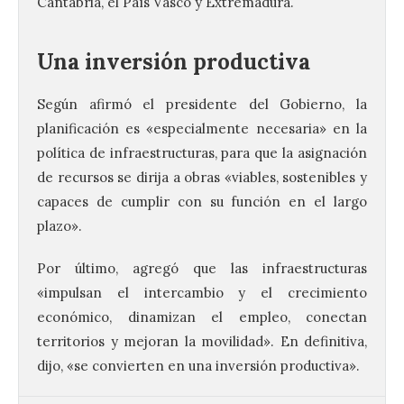
Cantabria, el País Vasco y Extremadura.
Una inversión productiva
Según afirmó el presidente del Gobierno, la
Astorga presenta el cartel
oficial del eclipse total de
planificación es «especialmente necesaria» en la
sol
política de infraestructuras, para que la asignación
de recursos se dirija a obras «viables, sostenibles y
9 Ago 2026
capaces de cumplir con su función en el largo
plazo».
Además ultima los
preparativos para un
acontecimiento histórico.
Por último, agregó que las infraestructuras
Como antesala del gran
«impulsan el intercambio y el crecimiento
día, este viernes 8 de
agosto se celebrado una nueva jornada de
económico, dinamizan el empleo, conectan
observación solar pública en la Plaza
territorios y mejoran la movilidad». En definitiva,
Gaudí. El Ayuntamiento de Astorga
continúa ultimando los preparativos para
dijo, «se convierten en una inversión productiva».
[…]