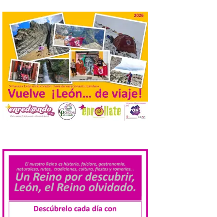
de agosto de 2026. La programación […]
Laciana comienza su
programación para
disfrutar el eclipse total
del 12 de agosto
7 Ago 2026
Durante los días 1 y 2 de
agosto, tanto el público
infantil como el adulto
pudo disfrutar de un
planetario que se instaló
.
en el polideportivo municipal, con pases
de mañana dedicados preferentemente al
público infantil y, el resto del […]
Más de 200.000 jóvenes
nacidos en 2008 ya han
solicitado el Bono Cultural
Joven 2026 en su primer