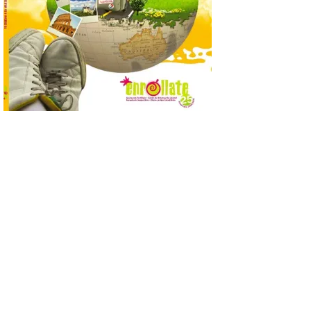
que permite conocer la
posición exacta del Sol y
así localizar el lugar ideal
para observar el eclipse
solar del 12 de agosto de 2026 sin
obstáculos. El visor es una herramienta a
la […]
Paradores renueva su
compromiso con La Vuelta
como patrocinador oficial
7 Ago 2026
La cadena hotelera pública
volverá a estar presente
en la zona de descanso
junto al control de firmas
y, como novedad, en el
Leaders Lounge, dos espacios exclusivos
para los ciclistas. El recorrido de La
Vuelta discurrirá junto a 17 […]