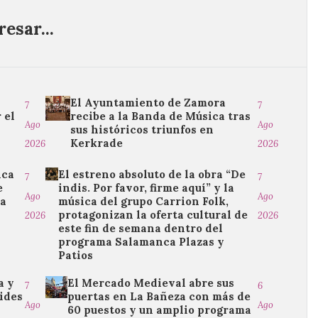
esar...
El Ayuntamiento de Zamora
7
7
 el
recibe a la Banda de Música tras
Ago
Ago
o
sus históricos triunfos en
Kerkrade
2026
2026
ica
El estreno absoluto de la obra “De
7
7
e
indis. Por favor, firme aquí” y la
Ago
Ago
da
música del grupo Carrion Folk,
protagonizan la oferta cultural de
2026
2026
este fin de semana dentro del
programa Salamanca Plazas y
Patios
a y
El Mercado Medieval abre sus
7
6
ides
puertas en La Bañeza con más de
Ago
Ago
60 puestos y un amplio programa