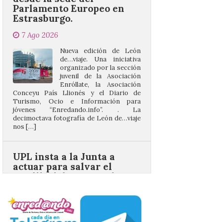
7 Ago 2026
Nueva edición de León
de…viaje. Una iniciativa
organizado por la sección
juvenil de la Asociación
Enróllate, la Asociación
Conceyu País Llionés y el Diario de
Turismo, Ocio e Información para
jóvenes “Enredando.info”. . La
decimoctava fotografía de León de…viaje
nos […]
UPL insta a la Junta a
actuar para salvar el
castillo del Asmesnal, un
BIC en estado de ruina
7 Ago 2026
Un Bien de Interés
Cultural abandonado
desde 1949. Los
procuradores leonesistas
plantean que la Junta