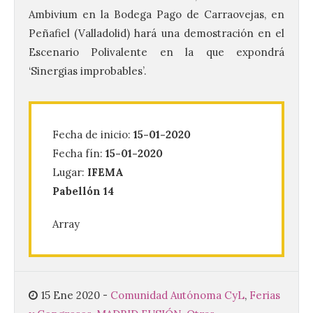
Ambivium en la Bodega Pago de Carraovejas, en
Peñafiel (Valladolid) hará una demostración en el
Escenario Polivalente en la que expondrá
La Guardia Civil de León
‘Sinergias improbables’.
establecerá un dispositivo
de seguridad para
garantizar el desarrollo
del eclipse solar total del
próximo 12 de agosto
Fecha de inicio:
15-01-2020
Fecha fín:
15-01-2020
9 Ago 2026
Lugar:
IFEMA
Pabellón 14
El operativo de la Guardia
Civil en la provincia de
Array
León cuenta con más de
480 efectivos, de
diferentes especialidades
que participarán en el dispositivo,
reforzando la seguridad ciudadana, la
movilidad y la protección del medio
15 Ene 2020
-
Comunidad Autónoma CyL
,
Ferias
ambiente en los principales […]