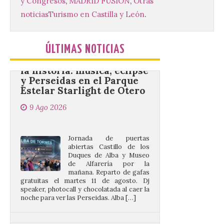
y Congresos
,
MADRID FUSIÓN
,
Otras
noticias
Turismo en Castilla y León
.
Alba de Tormes se cita con
la historia: música, eclipse
y Perseidas en el Parque
ÚLTIMAS NOTICIAS
Estelar Starlight de Otero
9 Ago 2026
Jornada de puertas
abiertas Castillo de los
Duques de Alba y Museo
de Alfarería por la
mañana. Reparto de gafas
gratuitas el martes 11 de agosto. Dj
speaker, photocall y chocolatada al caer la
noche para ver las Perseidas. Alba […]
El Santuario Virgen de la
Velilla celebra este