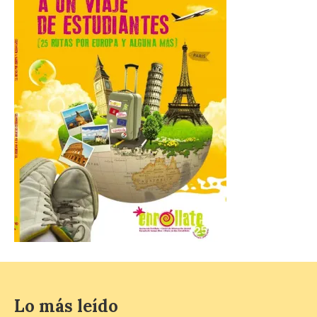
desde esta
“descomunidad”
antinatural, artificial e
híbrida de Castilla y León, niegan el
cambio climático y anteponen el fomento
de la tauromaquia a una prevención real
de los incendios. Conceyu Pais Llionés
vuelve a […]
Santander aconseja acudir
a pie o en transporte
público y evitar el
vehículo privado para el
eclipse
8 Ago 2026
El TUS cuenta con líneas
que llegan a la zona en
puntos como el faro de
Lo más leído
Cabo Mayor, Cueto,
Corbanera o Ciriego y