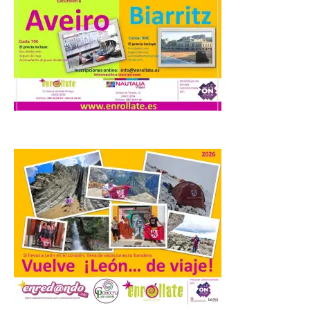
9 Ago 2026
Este domingo 9 de agosto
se celebrará una marcha
BTT gratuita de 22
kilómetros que unirá
España y Portugal en una
experiencia única de deporte, naturaleza,
patrimonio y convivencia. La jornada
concluirá con un concierto del grupo
«Haciendo el Indie». […]
La UPSA impulsa la
creación musical con el I
Concurso Internacional de
Composición Coral Sacra
8 Ago 2026
Este certamen,