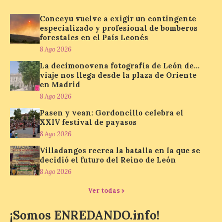
reforzará la movilidad con un servicio
especial de lanzaderas desde el PCTCAN
Conceyu vuelve a exigir un contingente
a Ciriego. El Ayuntamiento de […]
especializado y profesional de bomberos
forestales en el País Leonés
8 Ago 2026
Turismo de Extremadura
La decimonovena fotografía de León de…
impulsa nuevas
viaje nos llega desde la plaza de Oriente
iniciativas relacionadas
en Madrid
con el trío de eclipses para
8 Ago 2026
afianzar a Extremadura
como referente en
Pasen y vean: Gordoncillo celebra el
astroturismo
XXIV festival de payasos
8 Ago 2026
8 Ago 2026
Villadangos recrea la batalla en la que se
decidió el futuro del Reino de León
Extremadura cuenta con
8 Ago 2026
uno de los cielos
estrellados con menor
Ver todas »
contaminación lumínica
de Europa, un recurso
¡Somos ENREDANDO.info!
natural que permite disfrutar de
actividades de astroturismo durante todo