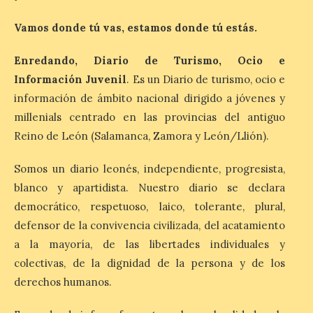
el año. La Dirección General de Turismo
ha puesto en marcha diversas iniciativas
Vamos donde tú vas, estamos donde tú estás.
relacionadas […]
Enredando, Diario de Turismo, Ocio e
Información Juvenil
. Es un Diario de turismo, ocio e
Cabárceno prepara tres
información de ámbito nacional dirigido a jóvenes y
enclaves privilegiados
desde los que divisar el
millenials centrado en las provincias del antiguo
eclipse solar del 12 de
Reino de León (Salamanca, Zamora y León/Llión).
agosto
Somos un diario leonés, independiente, progresista,
8 Ago 2026
blanco y apartidista. Nuestro diario se declara
democrático, respetuoso, laico, tolerante, plural,
El parque amplía su
defensor de la convivencia civilizada, del acatamiento
horario y refuerza los
transportes y la
a la mayoría, de las libertades individuales y
hostelería. En Alto
Campoo continuará la
colectivas, de la dignidad de la persona y de los
programación musical de Estación
derechos humanos.
Sonora. Peña Cabarga, elegido lugar
preferente en la comunidad autónoma,
contará con un dispositivo especial de