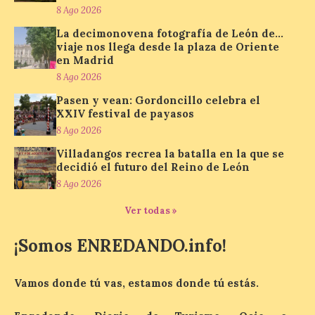
Turismo, Ocio e Información para
8 Ago 2026
jóvenes “Enredando.info”. Pilar Aller Aller
nos envía la décimo […]
La decimonovena fotografía de León de…
viaje nos llega desde la plaza de Oriente
en Madrid
8 Ago 2026
Los minerales y sus usos
más comunes centran la
Pasen y vean: Gordoncillo celebra el
XXIV festival de payasos
nueva exposición del
Museo de la Siderurgia y
8 Ago 2026
la Minería de Sabero
Villadangos recrea la batalla en la que se
decidió el futuro del Reino de León
8 Ago 2026
8 Ago 2026
Ver todas »
La exposición que se
inaugurará el sábado día 8
de agosto a las doce y
¡Somos ENREDANDO.info!
media de la mañana,
durante la ‘Feria de
minerales, rocas y fósiles de Castilla y
Vamos donde tú vas, estamos donde tú estás.
León’, podrá visitarse hasta finales del
mes de noviembre, con […]