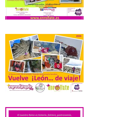
8 Ago 2026
Extremadura cuenta con
uno de los cielos
estrellados con menor
contaminación lumínica
de Europa, un recurso
natural que permite disfrutar de
actividades de astroturismo durante todo
el año. La Dirección General de Turismo
ha puesto en marcha diversas iniciativas
relacionadas […]
Cabárceno prepara tres
enclaves privilegiados
desde los que divisar el
eclipse solar del 12 de
.
agosto
8 Ago 2026