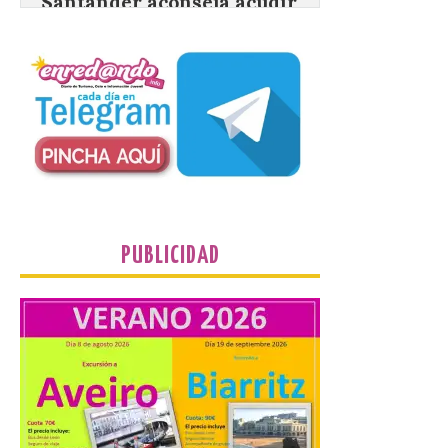
eclipse
8 Ago 2026
El TUS cuenta con líneas
que llegan a la zona en
puntos como el faro de
Cabo Mayor, Cueto,
Corbanera o Ciriego y
reforzará la movilidad con un servicio
especial de lanzaderas desde el PCTCAN
a Ciriego. El Ayuntamiento de […]
PUBLICIDAD
Turismo de Extremadura
impulsa nuevas
iniciativas relacionadas
con el trío de eclipses para
afianzar a Extremadura
como referente en
astroturismo