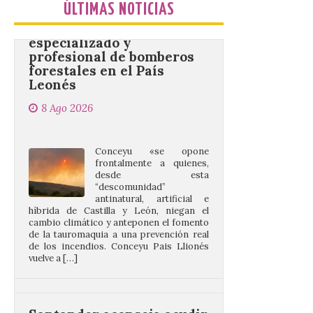
ÚLTIMAS NOTICIAS
profesional de bomberos
forestales en el País
Leonés
8 Ago 2026
Conceyu «se opone
frontalmente a quienes,
desde esta
“descomunidad”
antinatural, artificial e
híbrida de Castilla y León, niegan el
cambio climático y anteponen el fomento
de la tauromaquia a una prevención real
de los incendios. Conceyu Pais Llionés
vuelve a […]
Santander aconseja acudir
a pie o en transporte
público y evitar el
vehículo privado para el