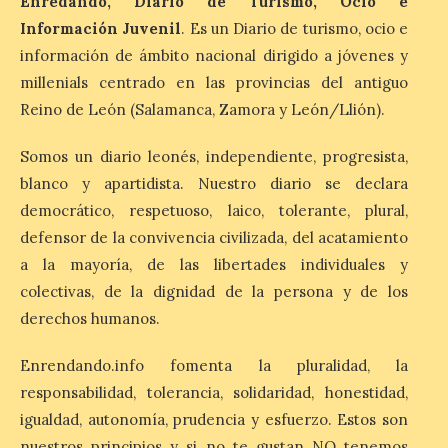
Enredando, Diario de Turismo, Ocio e
Información Juvenil
. Es un Diario de turismo, ocio e
La Bañeza inicia sus
información de ámbito nacional dirigido a jóvenes y
fiestas con el pregón a
millenials centrado en las provincias del antiguo
cargo de Arturo Martínez
Matilla
Reino de León (Salamanca, Zamora y León/Llión).
8 Ago 2026
Somos un diario leonés, independiente, progresista,
blanco y apartidista. Nuestro diario se declara
El Ayuntamiento de La
democrático, respetuoso, laico, tolerante, plural,
Bañeza designa a Arturo
defensor de la convivencia civilizada, del acatamiento
Martínez Matilla como
pregonero de las Fiestas
a la mayoría, de las libertades individuales y
2026. Tendrá lugar este
colectivas, de la dignidad de la persona y de los
sábado 8 de agosto a las 21,00 horas en el
teatro municipal de La Bañeza. El
derechos humanos.
comunicador astorgano Arturo Martínez
Matilla, […]
Enrendando.info fomenta la pluralidad, la
responsabilidad, tolerancia, solidaridad, honestidad,
igualdad, autonomía, prudencia y esfuerzo. Estos son
La I Feria de la Cerveza
Artesana de Astorga
nuestros principios y si no te gustan NO tenemos