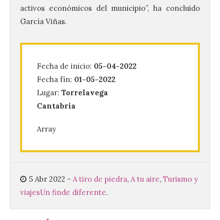
La UPSA impulsa la
activos económicos del municipio”, ha concluido
creación musical con el I
García Viñas.
Concurso Internacional de
Composición Coral Sacra
8 Ago 2026
Fecha de inicio:
05-04-2022
Fecha fín:
01-05-2022
Este certamen,
promovido por el Instituto
Lugar:
Torrelavega
Universitario de Música
Cantabria
Sacra de la Universidad
Pontificia de Salamanca
(UPSA), premiará composiciones
Array
inéditas, destinadas a coro, con un
premio de 3.000 euros. Las candidaturas
podrán presentarse hasta el 30 de
noviembre. La Universidad, a […]
5 Abr 2022
-
A tiro de piedra
,
A tu aire
,
Turismo y
viajes
Un finde diferente
.
Conceyu vuelve a exigir
un contingente
especializado y