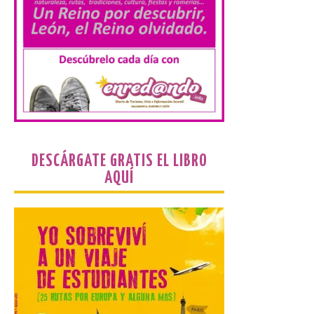
El parque amplía su
horario y refuerza los
transportes y la
hostelería. En Alto
Campoo continuará la
programación musical de Estación
Sonora. Peña Cabarga, elegido lugar
preferente en la comunidad autónoma,
contará con un dispositivo especial de
seguridad y acceso […]
DESCÁRGATE GRATIS EL LIBRO
AQUÍ
Gijon prohíbe el baño en
San Lorenzo, Poniente y
Arbeyal el día del eclipse a
partir de las 19.00 horas.
8 Ago 2026
Incide en que el eclipse se
verá desde múltiples