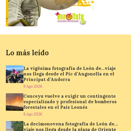
Madrid y Mahón con una
frecuencia adicional al día
que aumenta un 27% el número de plazas
en la ruta. La nueva programación
refuerza la conectividad internacional de
la […]
Lo más leído
La Feria del Motor abre
sus puertas en el Colegio
Nuestra Señora del
La vigésima fotografía de León de…viaje
Carmen de La Bañeza
nos llega desde el Pic d’Angonella en el
Principat d’Andorra
9 Ago 2026
9 Ago 2026
Conceyu vuelve a exigir un contingente
La muestra presenta
especializado y profesional de bomberos
alrededor de una treintena
forestales en el País Leonés
de motocicletas,
procedentes tanto de
8 Ago 2026
colecciones particulares
como de los propios socios de la entidad.
La decimonovena fotografía de León de…
La Feria del Motor ha abierto este viernes
viaje nos llega desde la plaza de Oriente