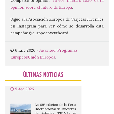
Comparte tu opinión:
Tu voz, nuestro 2030: da tu
de Media Distancia
especialmente en Galicia,
opinión sobre el futuro de Europa
.
Asturias, Santander y País
Vasco, además del norte
de Castilla y León. En los principales
Sigue a la Asociación Europea de Tarjetas Juveniles
núcleos urbanos también se reforzarán
en Instagram para ver cómo se desarrolla esta
los servicios de Cercanías con mayor
afluencia de pasajeros. La Dirección […]
campaña: @europeanyouthcard
6 Ene 2026
-
Juventud
,
Programas
La Feria Internacional de
Muestras de Asturias
Europeos
Unión Europea
.
celebra este domingo el
día de León y Astorga
ÚLTIMAS NOTICIAS
9 Ago 2026
La 69ª edición de la Feria
Internacional de Muestras
de Asturias (FIDMA) se
celebra del 1 al 16 de
agosto de 2026 en el
Recinto Ferial de Asturias Luis Adaro de