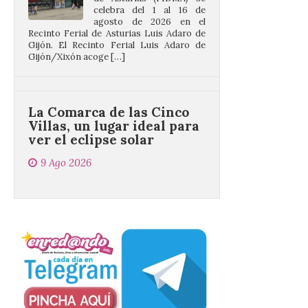
Gijón. El Recinto Ferial Luis Adaro de
Gijón/Xixón acoge […]
La Comarca de las Cinco
Villas, un lugar ideal para
ver el eclipse solar
9 Ago 2026
El próximo 12 de agosto
se producirá el fenómeno
natural excepcional que
podrá verse en muchos
puntos de la comarca,
pero hay que recordar que la observación
debe hacerse siguiendo las pautas de
seguridad recomendadas. La Comarca de
Cinco Villas […]