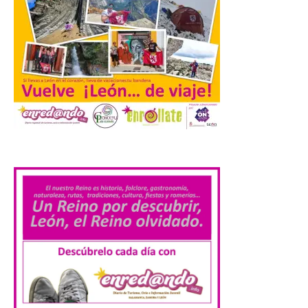
9 Ago 2026
Iberia Marimba es un es
un encuentro
internacional que se
celebra en el mes de
agosto en la localidad
gallega de Merza, dedicado a la marimba y
la música de cámara. La Plaza del
.
Ayuntamiento de Ponferrada acogerá
este domingo, […]
MADO Madrid Orgullo
2026 vuelve a situarse
como uno de los
principales motores
económicos y turísticos de
Madrid
9 Ago 2026