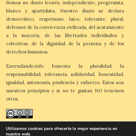
Somos un diario leonés, independiente, progresista,
La Guardia Civil de León
blanco y apartidista. Nuestro diario se declara
establecerá un dispositivo
democrático, respetuoso, laico, tolerante, plural,
de seguridad para
garantizar el desarrollo
defensor de la convivencia civilizada, del acatamiento
del eclipse solar total del
a la mayoría, de las libertades individuales y
próximo 12 de agosto
colectivas, de la dignidad de la persona y de los
9 Ago 2026
derechos humanos.
Enrendando.info fomenta la pluralidad, la
El operativo de la Guardia
Civil en la provincia de
responsabilidad, tolerancia, solidaridad, honestidad,
León cuenta con más de
igualdad, autonomía, prudencia y esfuerzo. Estos son
480 efectivos, de
diferentes especialidades
nuestros principios y si no te gustan NO tenemos
que participarán en el dispositivo,
reforzando la seguridad ciudadana, la
otros.
movilidad y la protección del medio
ambiente en los principales […]
enredando.info está bajo
licencia de Creative Commons
Utilizamos cookies para ofrecerte la mejor experiencia en
nuestra web.
Reconocimiento-CompartirIgual 4.0 Internacional
.