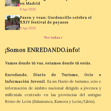
sus puertas en el Colegio Nuestra Señora
en Madrid
del Carmen, dando […]
8 Ago 2026
Pasen y vean: Gordoncillo celebra el
XXIV festival de payasos
Astorga presenta el cartel
8 Ago 2026
oficial del eclipse total de
sol
Ver todas »
9 Ago 2026
¡Somos ENREDANDO.info!
Además ultima los
Vamos donde tú vas, estamos donde tú estás.
preparativos para un
acontecimiento histórico.
Como antesala del gran
Enredando, Diario de Turismo, Ocio e
día, este viernes 8 de
agosto se celebrado una nueva jornada de
Información Juvenil
. Es un Diario de turismo, ocio e
observación solar pública en la Plaza
información de ámbito nacional dirigido a jóvenes y
Gaudí. El Ayuntamiento de Astorga
continúa ultimando los preparativos para
millenials centrado en las provincias del antiguo
[…]
Reino de León (Salamanca, Zamora y León/Llión).