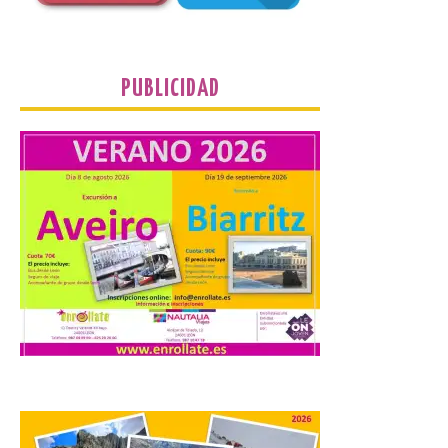
La vigésima fotografía de
León de…viaje nos llega
desde el Pic d’Angonella
en el Principat d’Andorra
PUBLICIDAD
9 Ago 2026
Nueva edición de León
de…viaje. Una iniciativa
organizado por la sección
juvenil de la Asociación
Enróllate, la Asociación
Conceyu País Llionés y el Diario de
Turismo, Ocio e Información para
jóvenes “Enredando.info”. Miguel Robles
nos envía la vigésima fotografía de […]
Concierto del Iberia
Marimba Ensemble en la
Plaza del Ayuntamiento de
Ponferrada