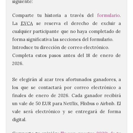
siguiente:
Comparte tu historia a través del
formulario
.
La
EYCA
se reserva el derecho de excluir a
cualquier participante que no haya completado de
forma significativa las secciones del formulario.
Introduce tu dirección de correo electrónico.
Completa estos pasos antes del 18 de enero de
2026.
.
Transportes activa un
Se elegirán al azar tres afortunados ganadores, a
dispositivo especial para
los que se contactará por correo electrónico a
facilitar la movilidad
durante el eclipse total de
finales de enero de 2026. Cada ganador recibirá
Sol del 12 de agosto
un vale de 50 EUR para Netflix, Flixbus o Airbnb. El
9 Ago 2026
vale será electrónico y se entregará de forma
digital.
Renfe reforzará servicios