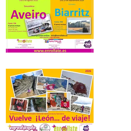
Turismo de Extremadura
impulsa nuevas
iniciativas relacionadas
con el trío de eclipses para
afianzar a Extremadura
como referente en
astroturismo
8 Ago 2026
Extremadura cuenta con
uno de los cielos
estrellados con menor
contaminación lumínica
de Europa, un recurso
natural que permite disfrutar de
actividades de astroturismo durante todo
el año. La Dirección General de Turismo
ha puesto en marcha diversas iniciativas
relacionadas […]