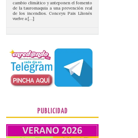
vuelve a […]
Santander aconseja acudir
a pie o en transporte
público y evitar el
vehículo privado para el
eclipse
8 Ago 2026
El TUS cuenta con líneas
que llegan a la zona en
puntos como el faro de
Cabo Mayor, Cueto,
Corbanera o Ciriego y
reforzará la movilidad con un servicio
PUBLICIDAD
especial de lanzaderas desde el PCTCAN
a Ciriego. El Ayuntamiento de […]