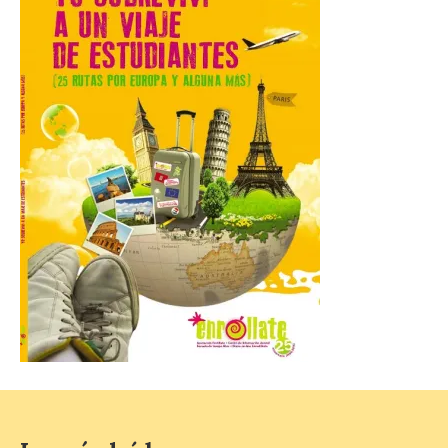
San Lorenzo, Poniente y
Arbeyal el día del eclipse a
partir de las 19.00 horas.
8 Ago 2026
Incide en que el eclipse se
verá desde múltiples
puntos de la ciudad, por lo
que no será necesario
desplazarse y se
recomienda no acudir a Gijón/Xixón en
coche ni usarlo ese día. Los accesos a
la Campa Torres y La […]
La decimonovena
fotografía de León de…
viaje nos llega desde la
plaza de Oriente en
Madrid