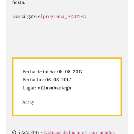
fiesta.
Descárgate el
programa_AESTIVA
La UPSA impulsa la
creación musical con el I
Concurso Internacional de
Composición Coral Sacra
Fecha de inicio:
05-08-2017
8 Ago 2026
Fecha fín:
06-08-2017
Lugar:
villasabariego
Este certamen,
Array
promovido por el Instituto
Universitario de Música
Sacra de la Universidad
Pontificia de Salamanca
(UPSA), premiará composiciones
inéditas, destinadas a coro, con un
5 Ago 2017
-
Noticias de los nuestras ciudades,
premio de 3.000 euros. Las candidaturas