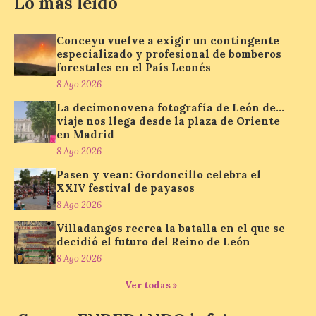
Lo más leído
8 Ago 2026
Conceyu vuelve a exigir un contingente
Nueva edición de León
especializado y profesional de bomberos
de…viaje. Una iniciativa
forestales en el País Leonés
organizado por la sección
juvenil de la Asociación
8 Ago 2026
Enróllate, la Asociación
Conceyu País Llionés y el Diario de
La decimonovena fotografía de León de…
Turismo, Ocio e Información para
viaje nos llega desde la plaza de Oriente
jóvenes “Enredando.info”. Pilar Aller Aller
en Madrid
nos envía la décimo […]
8 Ago 2026
Pasen y vean: Gordoncillo celebra el
XXIV festival de payasos
Los minerales y sus usos
8 Ago 2026
más comunes centran la
nueva exposición del
Villadangos recrea la batalla en el que se
Museo de la Siderurgia y
decidió el futuro del Reino de León
la Minería de Sabero
8 Ago 2026
8 Ago 2026
Ver todas »