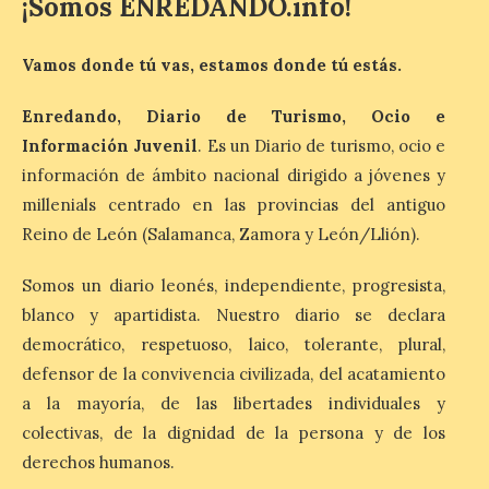
¡Somos ENREDANDO.info!
La exposición que se
inaugurará el sábado día 8
de agosto a las doce y
Vamos donde tú vas, estamos donde tú estás.
media de la mañana,
durante la ‘Feria de
minerales, rocas y fósiles de Castilla y
Enredando, Diario de Turismo, Ocio e
León’, podrá visitarse hasta finales del
mes de noviembre, con […]
Información Juvenil
. Es un Diario de turismo, ocio e
información de ámbito nacional dirigido a jóvenes y
millenials centrado en las provincias del antiguo
La Bañeza inicia sus
Reino de León (Salamanca, Zamora y León/Llión).
fiestas con el pregón a
cargo de Arturo Martínez
Somos un diario leonés, independiente, progresista,
Matilla
blanco y apartidista. Nuestro diario se declara
8 Ago 2026
democrático, respetuoso, laico, tolerante, plural,
defensor de la convivencia civilizada, del acatamiento
El Ayuntamiento de La
a la mayoría, de las libertades individuales y
Bañeza designa a Arturo
colectivas, de la dignidad de la persona y de los
Martínez Matilla como
pregonero de las Fiestas
derechos humanos.
2026. Tendrá lugar este