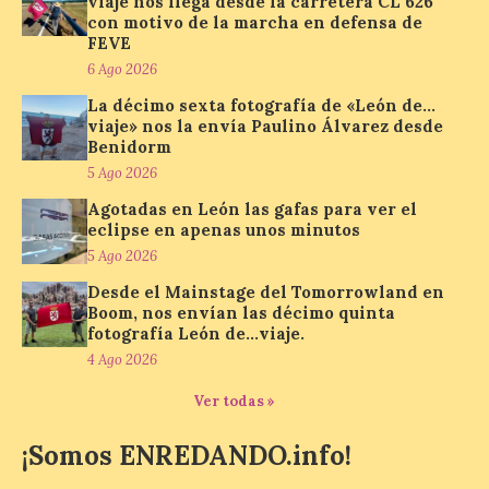
viaje nos llega desde la carretera CL 626
todos los públicos. La
con motivo de la marcha en defensa de
Bañeza inauguró en la tarde de este
FEVE
martes 4 de agosto una nueva edición de
su tradicional Mercado Medieval, que
6 Ago 2026
hasta el próximo 6 […]
La décimo sexta fotografía de «León de…
viaje» nos la envía Paulino Álvarez desde
Benidorm
Un viaje a la Antigüedad:
5 Ago 2026
el Museo del Prado
Agotadas en León las gafas para ver el
propone un recorrido por
eclipse en apenas unos minutos
obras de su Colección de
inspiración clásica
5 Ago 2026
Desde el Mainstage del Tomorrowland en
6 Ago 2026
Boom, nos envían las décimo quinta
fotografía León de…viaje.
4 Ago 2026
Al hilo del estreno de La
Odisea de Christopher
Nolan. La pieza de vídeo
Ver todas »
reúne una selección de
obras relacionadas con la
¡Somos ENREDANDO.info!
Antigüedad clásica, la mitología y los
viajes, que se suceden al ritmo de un