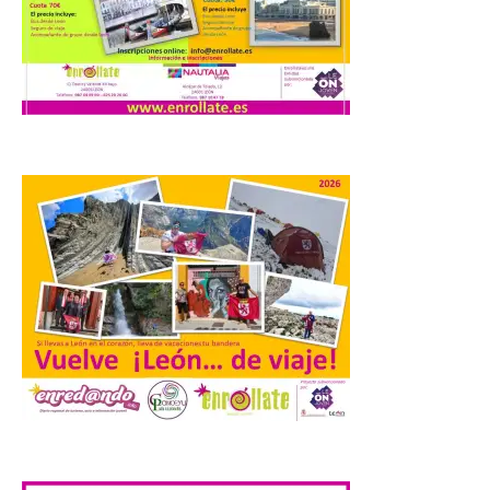
6 Ago 2026
Los días 7, 8 y 9 de agosto
de 2026, Camarzana de
Tera volverá a convertirse
en punto de encuentro,
con la Villa Romana de
Orpheus. Vivimos un momento en el que la
música en directo mueve grandes
fenómenos de […]
El Ayuntamiento de
Cabrillanes analizará,
conforme a la legalidad, la
solicitud para la
celebración del Iberia
Eclipse Festival
6 Ago 2026
.