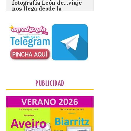
carretera CL 626 con
motivo de la marcha en
defensa de FEVE
6 Ago 2026
Nueva edición de León
de…viaje. Una iniciativa
organizado por la sección
juvenil de la Asociación
Enróllate, la Asociación
Conceyu País Llionés y el Diario de
Turismo, Ocio e Información para
jóvenes “Enredando.info”. Eduardo
Morán nos envía desde la carretera […]
PUBLICIDAD
Camarzius fest: frente al
macroevento, un festival
cultural transformador
que apuesta por el legado.