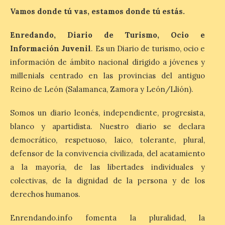
evocador tema de La […]
Vamos donde tú vas, estamos donde tú estás.
Enredando, Diario de Turismo, Ocio e
Patrimonio Nacional
Información Juvenil
. Es un Diario de turismo, ocio e
cancela la temporada de
fuentes de La Granja ante
información de ámbito nacional dirigido a jóvenes y
la escasez de agua
millenials centrado en las provincias del antiguo
6 Ago 2026
Reino de León (Salamanca, Zamora y León/Llión).
Somos un diario leonés, independiente, progresista,
Esta medida afecta a los
blanco y apartidista. Nuestro diario se declara
espectáculos nocturnos
de la Fuente Baños de
democrático, respetuoso, laico, tolerante, plural,
Diana previstos para los
defensor de la convivencia civilizada, del acatamiento
días 8, 15 y 22 de agosto,
así como al encendido extraordinario del
a la mayoría, de las libertades individuales y
día 25. La reserva de agua en el estanque
«El Mar», […]
colectivas, de la dignidad de la persona y de los
derechos humanos.
Enrendando.info fomenta la pluralidad, la
El Descenso Internacional