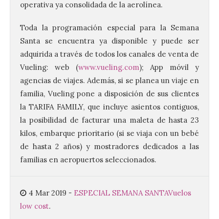
operativa ya consolidada de la aerolínea.
Toda la programación especial para la Semana
El Ayuntamiento de La
Santa se encuentra ya disponible y puede ser
Bañeza presenta el
adquirida a través de todos los canales de venta de
Festival One More Time,
una cita con la música de
Vueling: web (
www.vueling.com
); App móvil y
los 80 y 90 para el 16 de
agencias de viajes. Además, si se planea un viaje en
agosto en la Plaza Mayor.
familia, Vueling pone a disposición de sus clientes
6 Ago 2026
la TARIFA FAMILY, que incluye asientos contiguos,
la posibilidad de facturar una maleta de hasta 23
Se celebrará el próximo
kilos, embarque prioritario (si se viaja con un bebé
domingo 16 de agosto, a
de hasta 2 años) y mostradores dedicados a las
partir de las 23:00 horas,
en la Plaza Mayor de la
familias en aeropuertos seleccionados.
ciudad. El Salón de Plenos
del Ayuntamiento de La Bañeza ha
acogido esta mañana la presentación
oficial del Festival One […]
4 Mar 2019
-
ESPECIAL SEMANA SANTA
Vuelos
low cost
.