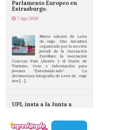
7 Ago 2026
Nueva edición de León
de…viaje. Una iniciativa
organizado por la sección
juvenil de la Asociación
Enróllate, la Asociación
Conceyu País Llionés y el Diario de
Turismo, Ocio e Información para
jóvenes “Enredando.info”. . La
decimoctava fotografía de León de…viaje
nos […]
UPL insta a la Junta a
actuar para salvar el
castillo del Asmesnal, un
BIC en estado de ruina
7 Ago 2026