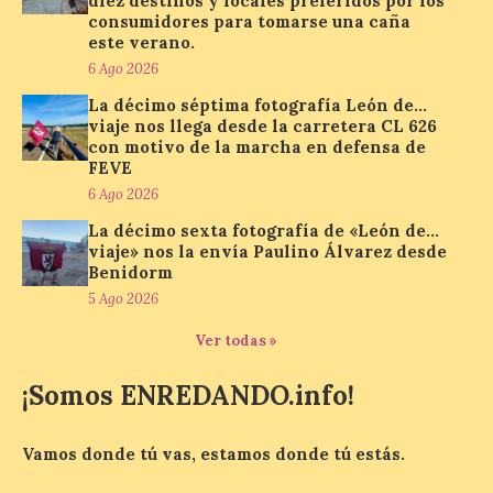
diez destinos y locales preferidos por los
consumidores para tomarse una caña
Paradores renueva su
este verano.
compromiso con La Vuelta
como patrocinador oficial
6 Ago 2026
La décimo séptima fotografía León de…
7 Ago 2026
viaje nos llega desde la carretera CL 626
con motivo de la marcha en defensa de
FEVE
La cadena hotelera pública
6 Ago 2026
volverá a estar presente
en la zona de descanso
La décimo sexta fotografía de «León de…
junto al control de firmas
viaje» nos la envía Paulino Álvarez desde
y, como novedad, en el
Leaders Lounge, dos espacios exclusivos
Benidorm
para los ciclistas. El recorrido de La
5 Ago 2026
Vuelta discurrirá junto a 17 […]
Ver todas »
¡Somos ENREDANDO.info!
Última llamada: Eclipse
total del 12 de agosto.
Dónde alojarse y a qué
Vamos donde tú vas, estamos donde tú estás.
precio