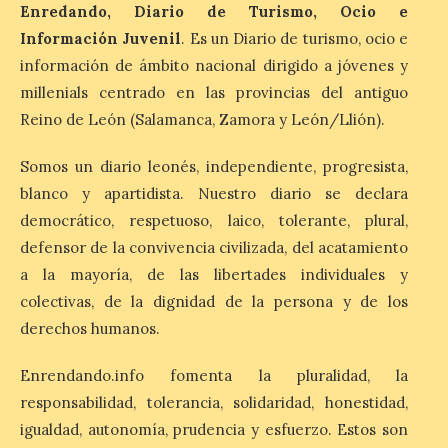
7 Ago 2026
Enredando, Diario de Turismo, Ocio e
Información Juvenil
. Es un Diario de turismo, ocio e
información de ámbito nacional dirigido a jóvenes y
León es la provincia más
económica (116€/noche),
millenials centrado en las provincias del antiguo
pero también una de las
Reino de León (Salamanca, Zamora y León/Llión).
más agotadas: solo un 4%
de alojamientos libres.
Zamora, Palencia y Álava son las
Somos un diario leonés, independiente, progresista,
provincias con menos margen: apenas un
1% de los alojamientos siguen libres para
blanco y apartidista. Nuestro diario se declara
esas […]
democrático, respetuoso, laico, tolerante, plural,
defensor de la convivencia civilizada, del acatamiento
a la mayoría, de las libertades individuales y
El eclipse genera un boom
colectivas, de la dignidad de la persona y de los
de reservas hoteleras y
precios desorbitados,
derechos humanos.
según SiteMinder
Enrendando.info fomenta la pluralidad, la
7 Ago 2026
responsabilidad, tolerancia, solidaridad, honestidad,
igualdad, autonomía, prudencia y esfuerzo. Estos son
Asturias lidera el impacto