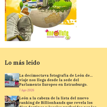
para consumir productos culturales como
[…]
El Gobierno de España
lanza un visor web para
localizar y disfrutar del
eclipse solar del 12 de
agosto con seguridad
7 Ago 2026
Lo más leído
Se trata de un visor web
que permite conocer la
posición exacta del Sol y
La decimoctava fotografía de León de…
así localizar el lugar ideal
viaje nos llega desde la sede del
para observar el eclipse
Parlamento Europeo en Estrasburgo.
solar del 12 de agosto de 2026 sin
obstáculos. El visor es una herramienta a
7 Ago 2026
la […]
León a la cabeza de la lista del nuevo
ranking de Billionhands que revela los