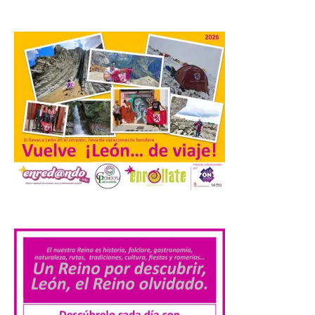
recogerse gratuitamente
en la Oficina de
Información Turística de
León e incluyen, además
del programa del evento, una guía
práctica con recomendaciones
elaboradas por especialistas para
observar el eclipse con seguridad León, 7
de agosto de 2026. La programación […]
Laciana comienza su
programación para
disfrutar el eclipse total
del 12 de agosto
.
7 Ago 2026
Durante los días 1 y 2 de
agosto, tanto el público
infantil como el adulto
pudo disfrutar de un