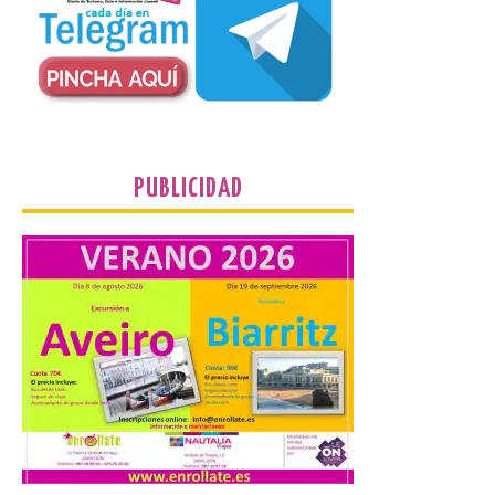
Un Bien de Interés
Cultural abandonado
desde 1949. Los
procuradores leonesistas
plantean que la Junta
contacte cuanto antes con los
propietarios para exigirles medidas
inmediatas que frenen el deterioro y el
riesgo de colapso. Los procuradores de
PUBLICIDAD
Unión del Pueblo […]
La Universidad de León
distribuye folletos con la
programación del evento
del eclipse solar que
organiza con la ESA y el
Ayuntamiento
7 Ago 2026
Los materiales ya pueden