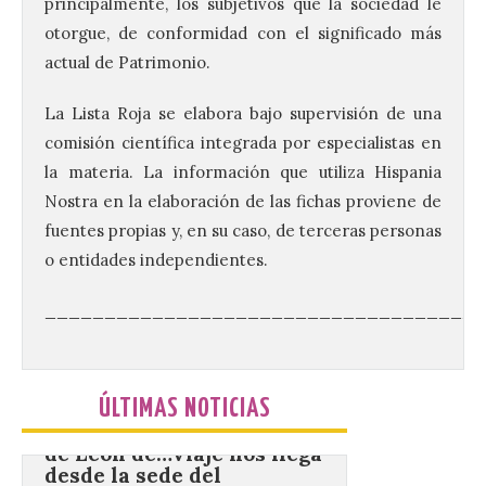
principalmente, los subjetivos que la sociedad le
Gradefes
otorgue, de conformidad con el significado más
7 Ago 2026
actual de Patrimonio.
La Lista Roja se elabora bajo supervisión de una
Tendrá lugar el 9 de
comisión científica integrada por especialistas en
agosto en los aledaños del
monasterio cisterciense
la materia. La información que utiliza Hispania
de Santa María la Real de
Gradefes. Una cita
Nostra en la elaboración de las fichas proviene de
imprescindible para disfrutar de los
fuentes propias y, en su caso, de terceras personas
mejores dulces conventuales, tradición,
cultura y un ambiente único. El
o entidades independientes.
Ayuntamiento de Gradefes, intentando
[…]
_____________________________________
La decimoctava fotografía
de León de…viaje nos llega
ÚLTIMAS NOTICIAS
desde la sede del
Parlamento Europeo en
Estrasburgo.