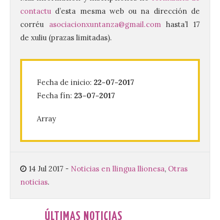
contactu
d’esta mesma web ou na dirección de
corréu
asociacionxuntanza@gmail.com
hasta’l 17
La UPSA impulsa la
de xuliu (prazas limitadas).
creación musical con el I
Concurso Internacional de
Composición Coral Sacra
8 Ago 2026
Fecha de inicio:
22-07-2017
Fecha fín:
23-07-2017
Este certamen,
promovido por el Instituto
Array
Universitario de Música
Sacra de la Universidad
Pontificia de Salamanca
(UPSA), premiará composiciones
inéditas, destinadas a coro, con un
premio de 3.000 euros. Las candidaturas
14 Jul 2017
-
Noticias en llingua llionesa
,
Otras
podrán presentarse hasta el 30 de
noticias
.
noviembre. La Universidad, a […]
ÚLTIMAS NOTICIAS