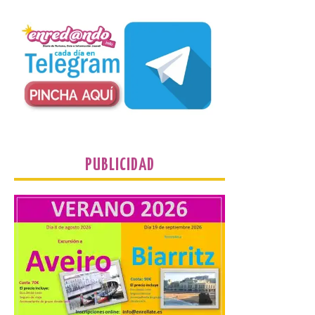
a pie o en transporte
público y evitar el
vehículo privado para el
eclipse
8 Ago 2026
El TUS cuenta con líneas
que llegan a la zona en
puntos como el faro de
Cabo Mayor, Cueto,
Corbanera o Ciriego y
PUBLICIDAD
reforzará la movilidad con un servicio
especial de lanzaderas desde el PCTCAN
a Ciriego. El Ayuntamiento de […]
Turismo de Extremadura
impulsa nuevas
iniciativas relacionadas
con el trío de eclipses para
afianzar a Extremadura