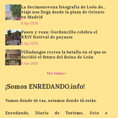
juvenil de la Asociación
Enróllate, la Asociación
La decimonovena fotografía de León de…
Conceyu País Llionés y el Diario de
viaje nos llega desde la plaza de Oriente
Turismo, Ocio e Información para
en Madrid
jóvenes “Enredando.info”. Pilar Aller Aller
8 Ago 2026
nos envía la décimo […]
Pasen y vean: Gordoncillo celebra el
XXIV festival de payasos
8 Ago 2026
Los minerales y sus usos
más comunes centran la
Villadangos recrea la batalla en el que se
nueva exposición del
decidió el futuro del Reino de León
Museo de la Siderurgia y
8 Ago 2026
la Minería de Sabero
Ver todas »
8 Ago 2026
¡Somos ENREDANDO.info!
La exposición que se
inaugurará el sábado día 8
Vamos donde tú vas, estamos donde tú estás.
de agosto a las doce y
media de la mañana,
durante la ‘Feria de
Enredando, Diario de Turismo, Ocio e
minerales, rocas y fósiles de Castilla y