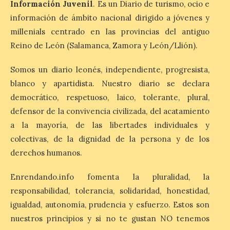
León’, podrá visitarse hasta finales del
Información Juvenil
. Es un Diario de turismo, ocio e
mes de noviembre, con […]
información de ámbito nacional dirigido a jóvenes y
millenials centrado en las provincias del antiguo
Reino de León (Salamanca, Zamora y León/Llión).
La Bañeza inicia sus
fiestas con el pregón a
Somos un diario leonés, independiente, progresista,
cargo de Arturo Martínez
Matilla
blanco y apartidista. Nuestro diario se declara
democrático, respetuoso, laico, tolerante, plural,
8 Ago 2026
defensor de la convivencia civilizada, del acatamiento
a la mayoría, de las libertades individuales y
El Ayuntamiento de La
colectivas, de la dignidad de la persona y de los
Bañeza designa a Arturo
Martínez Matilla como
derechos humanos.
pregonero de las Fiestas
2026. Tendrá lugar este
sábado 8 de agosto a las 21,00 horas en el
Enrendando.info fomenta la pluralidad, la
teatro municipal de La Bañeza. El
responsabilidad, tolerancia, solidaridad, honestidad,
comunicador astorgano Arturo Martínez
Matilla, […]
igualdad, autonomía, prudencia y esfuerzo. Estos son
nuestros principios y si no te gustan NO tenemos