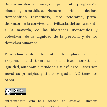
en la ruta. La nueva programación
Somos un diario leonés, independiente, progresista,
refuerza la conectividad internacional de
la […]
blanco y apartidista. Nuestro diario se declara
democrático, respetuoso, laico, tolerante, plural,
defensor de la convivencia civilizada, del acatamiento
La Feria del Motor abre
a la mayoría, de las libertades individuales y
sus puertas en el Colegio
colectivas, de la dignidad de la persona y de los
Nuestra Señora del
Carmen de La Bañeza
derechos humanos.
9 Ago 2026
Enrendando.info fomenta la pluralidad, la
responsabilidad, tolerancia, solidaridad, honestidad,
La muestra presenta
igualdad, autonomía, prudencia y esfuerzo. Estos son
alrededor de una treintena
nuestros principios y si no te gustan NO tenemos
de motocicletas,
procedentes tanto de
otros.
colecciones particulares
como de los propios socios de la entidad.
La Feria del Motor ha abierto este viernes
sus puertas en el Colegio Nuestra Señora
del Carmen, dando […]
enredando.info está bajo
licencia de Creative Commons