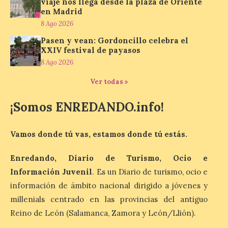
viaje nos llega desde la plaza de Oriente
1,4 % respecto al año
en Madrid
pasado y un 4,6 % frente a
un periodo estándar. Por
8 Ago 2026
categorías, el alojamiento
Pasen y vean: Gordoncillo celebra el
turístico concentró la mayor parte del
gasto, con un 25,9 % del total, seguido por
XXIV festival de payasos
restauración […]
8 Ago 2026
Ver todas »
Grupo Iberia incrementa a
¡Somos ENREDANDO.info!
tres los vuelos diarios a
Menorca para la próxima
temporada de invierno
Vamos donde tú vas, estamos donde tú estás.
9 Ago 2026
Enredando, Diario de Turismo, Ocio e
Información Juvenil
. Es un Diario de turismo, ocio e
La compañía, a través de
información de ámbito nacional dirigido a jóvenes y
Air Nostrum e Iberia
Express, conectará
millenials centrado en las provincias del antiguo
Madrid y Mahón con una
Reino de León (Salamanca, Zamora y León/Llión).
frecuencia adicional al día
que aumenta un 27% el número de plazas