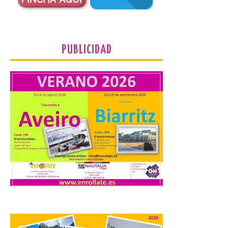
de Castilla y León. En los principales
núcleos urbanos también se reforzarán
los servicios de Cercanías con mayor
afluencia de pasajeros. La Dirección […]
PUBLICIDAD
La Feria Internacional de
Muestras de Asturias
celebra este domingo el
día de León y Astorga
9 Ago 2026
La 69ª edición de la Feria
Internacional de Muestras
de Asturias (FIDMA) se
celebra del 1 al 16 de
agosto de 2026 en el
Recinto Ferial de Asturias Luis Adaro de
Gijón. El Recinto Ferial Luis Adaro de
Gijón/Xixón acoge […]