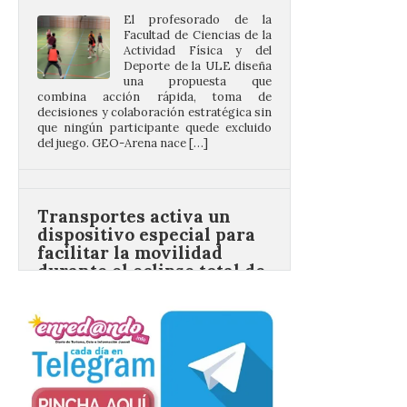
Actividad Física y del
Deporte de la ULE diseña
una propuesta que
combina acción rápida, toma de
decisiones y colaboración estratégica sin
que ningún participante quede excluido
del juego. GEO-Arena nace […]
Transportes activa un
dispositivo especial para
facilitar la movilidad
durante el eclipse total de
Sol del 12 de agosto
9 Ago 2026
Renfe reforzará servicios
de Media Distancia
especialmente en Galicia,
Asturias, Santander y País
Vasco, además del norte