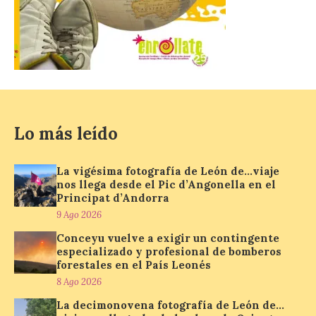
Iberia Marimba es un es
un encuentro
internacional que se
celebra en el mes de
agosto en la localidad
gallega de Merza, dedicado a la marimba y
la música de cámara. La Plaza del
Ayuntamiento de Ponferrada acogerá
este domingo, […]
Lo más leído
La vigésima fotografía de León de…viaje
MADO Madrid Orgullo
nos llega desde el Pic d’Angonella en el
2026 vuelve a situarse
Principat d’Andorra
como uno de los
principales motores
9 Ago 2026
económicos y turísticos de
Conceyu vuelve a exigir un contingente
Madrid
especializado y profesional de bomberos
forestales en el País Leonés
9 Ago 2026
8 Ago 2026
La decimonovena fotografía de León de…
El gasto total aumentó un