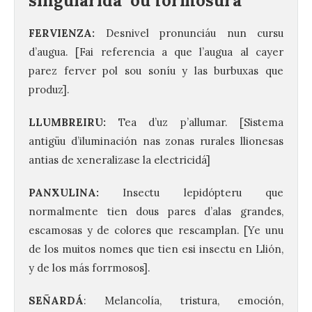
singularidá ou formosura
FERVIENZA:
Desnivel pronunciáu nun cursu
d’augua. [Fai referencia a que l’augua al cayer
parez ferver pol sou soníu y las burbuxas que
produz].
LLUMBREIRU:
Tea d’uz p’allumar. [Sistema
antigüu d’iluminación nas zonas rurales llionesas
antias de xeneralizase la electricidá]
PANXULINA:
Insectu lepidópteru que
normalmente tien dous pares d’alas grandes,
escamosas y de colores que rescamplan. [Ye unu
Criosanabria promociona
de los muitos nomes que tien esi insectu en Llión,
la sierra de Sanabria
después de los incendios
y de los más forrmosos].
del año pasado
SEÑARDÁ
: Melancolía, tristura, emoción,
9 Ago 2026