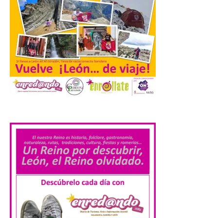
La Comarca de las Cinco
Villas, un lugar ideal para
ver el eclipse solar
9 Ago 2026
El próximo 12 de agosto
se producirá el fenómeno
natural excepcional que
.
podrá verse en muchos
puntos de la comarca,
pero hay que recordar que la observación
debe hacerse siguiendo las pautas de
seguridad recomendadas. La Comarca de
Cinco Villas […]
La vigésima fotografía de
León de…viaje nos llega
desde el Pic d’Angonella