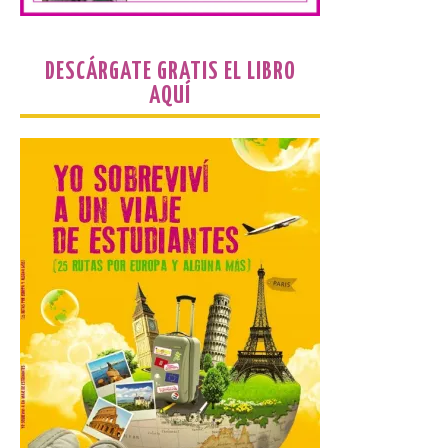
en el Principat d’Andorra
9 Ago 2026
DESCÁRGATE GRATIS EL LIBRO
AQUÍ
Nueva edición de León
de…viaje. Una iniciativa
organizado por la sección
juvenil de la Asociación
Enróllate, la Asociación
Conceyu País Llionés y el Diario de
Turismo, Ocio e Información para
jóvenes “Enredando.info”. Miguel Robles
nos envía la vigésima fotografía de […]
Concierto del Iberia
Marimba Ensemble en la
Plaza del Ayuntamiento de
Ponferrada
9 Ago 2026