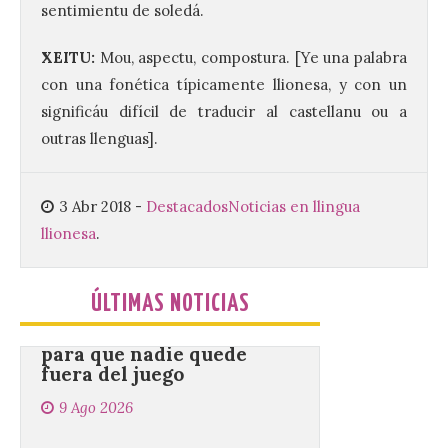
sentimientu de soledá.
El objetivo es que las
XEITU:
Mou, aspectu, compostura. [Ye una palabra
personas después de
con una fonética típicamente llionesa, y con un
hacer una cima acudan a
un comercio local para
significáu difícil de traducir al castellanu ou a
que le selle el pasaporte,
outras llenguas].
de este modo también se colabora con el
comercio local sanabrés después de los
graves incendios de 2025. […]
3 Abr 2018
-
Destacados
Noticias en llingua
llionesa
.
Nace GEO-Arena: un
nuevo deporte creado en
la Universidad de León
ÚLTIMAS NOTICIAS
para que nadie quede
fuera del juego
9 Ago 2026
El profesorado de la
Facultad de Ciencias de la