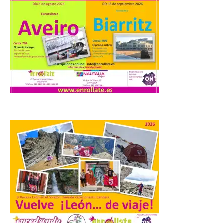
macroevento, un festival
cultural transformador
que apuesta por el legado.
6 Ago 2026
Los días 7, 8 y 9 de agosto
de 2026, Camarzana de
Tera volverá a convertirse
en punto de encuentro,
con la Villa Romana de
Orpheus. Vivimos un momento en el que la
música en directo mueve grandes
fenómenos de […]
El Ayuntamiento de
Cabrillanes analizará,
conforme a la legalidad, la
solicitud para la
celebración del Iberia