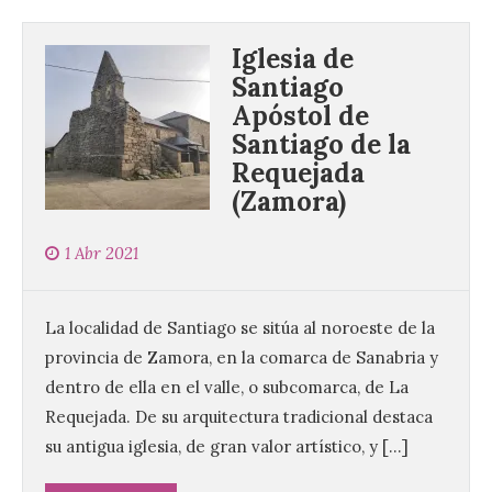
Iglesia de
Santiago
Apóstol de
Santiago de la
Requejada
El Ayuntamiento de La
Bañeza presenta el
(Zamora)
Festival One More Time,
una cita con la música de
1 Abr 2021
los 80 y 90 para el 16 de
agosto en la Plaza Mayor.
6 Ago 2026
La localidad de Santiago se sitúa al noroeste de la
provincia de Zamora, en la comarca de Sanabria y
dentro de ella en el valle, o subcomarca, de La
Se celebrará el próximo
domingo 16 de agosto, a
Requejada. De su arquitectura tradicional destaca
partir de las 23:00 horas,
su antigua iglesia, de gran valor artístico, y […]
en la Plaza Mayor de la
ciudad. El Salón de Plenos
del Ayuntamiento de La Bañeza ha