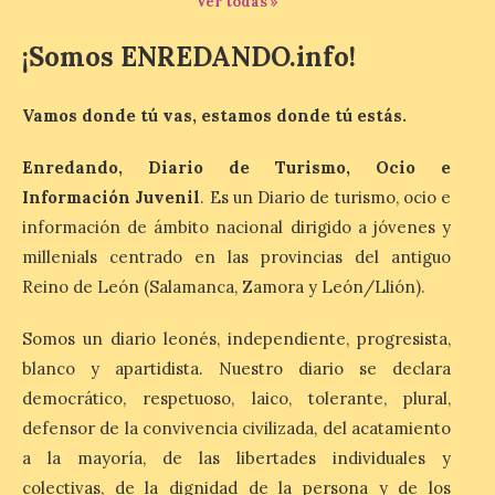
Nolan. La pieza de vídeo
Ver todas »
reúne una selección de
obras relacionadas con la
¡Somos ENREDANDO.info!
Antigüedad clásica, la mitología y los
viajes, que se suceden al ritmo de un
evocador tema de La […]
Vamos donde tú vas, estamos donde tú estás.
Enredando, Diario de Turismo, Ocio e
Patrimonio Nacional
Información Juvenil
. Es un Diario de turismo, ocio e
cancela la temporada de
fuentes de La Granja ante
información de ámbito nacional dirigido a jóvenes y
la escasez de agua
millenials centrado en las provincias del antiguo
6 Ago 2026
Reino de León (Salamanca, Zamora y León/Llión).
Somos un diario leonés, independiente, progresista,
Esta medida afecta a los
blanco y apartidista. Nuestro diario se declara
espectáculos nocturnos
de la Fuente Baños de
democrático, respetuoso, laico, tolerante, plural,
Diana previstos para los
defensor de la convivencia civilizada, del acatamiento
días 8, 15 y 22 de agosto,
así como al encendido extraordinario del
a la mayoría, de las libertades individuales y
día 25. La reserva de agua en el estanque
«El Mar», […]
colectivas, de la dignidad de la persona y de los