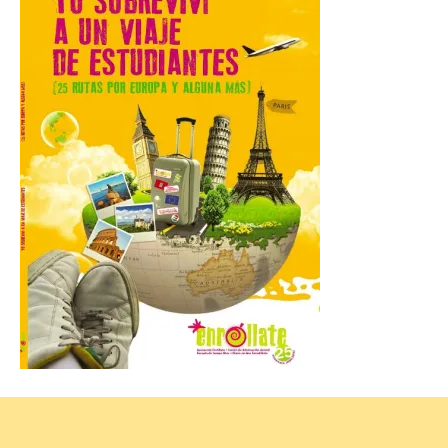
6 Ago 2026
La novena campaña
arqueológica centrará sus
trabajos en el estudio de la
organización urbana y la
vida cotidiana del poblado
y contará con la participación de
estudiantes del grado en Historia. La
excavación se complementará con
actividades de divulgación abiertas […]
El Mercado Medieval abre
sus puertas en La Bañeza
con más de 60 puestos y
un amplio programa de
animación.
6 Ago 2026