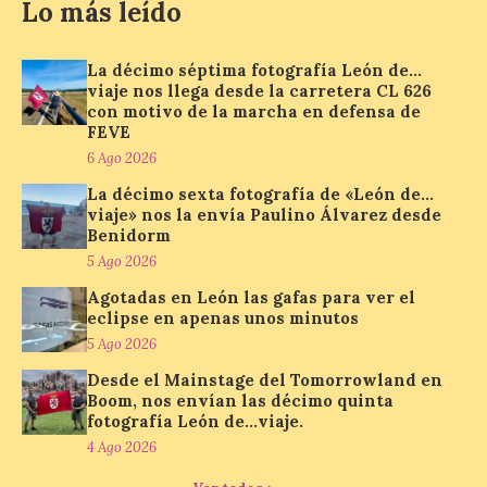
Lo más leído
La programación
incorpora un amplio
calendario de actividades
La décimo séptima fotografía León de…
de animación dirigidas a
viaje nos llega desde la carretera CL 626
todos los públicos. La
con motivo de la marcha en defensa de
Bañeza inauguró en la tarde de este
FEVE
martes 4 de agosto una nueva edición de
su tradicional Mercado Medieval, que
6 Ago 2026
hasta el próximo 6 […]
La décimo sexta fotografía de «León de…
viaje» nos la envía Paulino Álvarez desde
Benidorm
Un viaje a la Antigüedad:
5 Ago 2026
el Museo del Prado
Agotadas en León las gafas para ver el
propone un recorrido por
eclipse en apenas unos minutos
obras de su Colección de
inspiración clásica
5 Ago 2026
Desde el Mainstage del Tomorrowland en
6 Ago 2026
Boom, nos envían las décimo quinta
fotografía León de…viaje.
4 Ago 2026
Al hilo del estreno de La
Odisea de Christopher