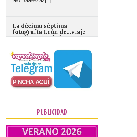
La décimo séptima
fotografía León de…viaje
nos llega desde la
carretera CL 626 con
motivo de la marcha en
defensa de FEVE
6 Ago 2026
Nueva edición de León
de…viaje. Una iniciativa
organizado por la sección
juvenil de la Asociación
Enróllate, la Asociación
Conceyu País Llionés y el Diario de
Turismo, Ocio e Información para
jóvenes “Enredando.info”. Eduardo
Morán nos envía desde la carretera […]
PUBLICIDAD
Camarzius fest: frente al