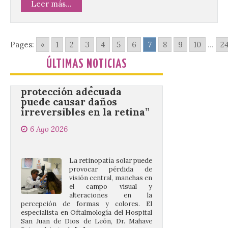
Leer más...
acogido esta mañana la presentación
oficial del Festival One […]
Pages:
«
1
2
3
4
5
6
7
8
9
10
...
2
“Mirar un eclipse sin
protección adecuada
ÚLTIMAS NOTICIAS
puede causar daños
irreversibles en la retina”
6 Ago 2026
La retinopatía solar puede
provocar pérdida de
visión central, manchas en
el campo visual y
alteraciones en la
percepción de formas y colores. El
especialista en Oftalmología del Hospital
San Juan de Dios de León, Dr. Mahave
Ruiz, advierte de […]