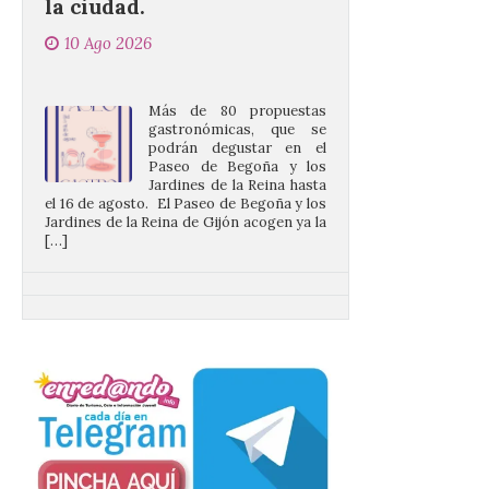
Más de 80 propuestas
gastronómicas, que se
podrán degustar en el
Paseo de Begoña y los
Jardines de la Reina hasta
el 16 de agosto. El Paseo de Begoña y los
Jardines de la Reina de Gijón acogen ya la
[…]
Desde las cristalinas
aguas de Formentera nos
envían la vigésimo
primera fotografía de
León de…viaje.
10 Ago 2026
Nueva edición de León
de…viaje. Una iniciativa