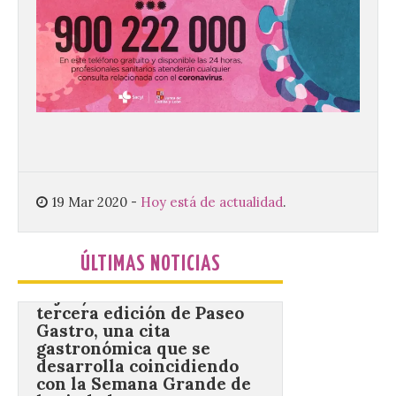
10 Ago 2026
Los Campamentos
Salamanca Tech, que se
desarrollan hasta el 4 de
septiembre en nueve
turnos semanales con
capacidad para 120 niños cada uno. Un
total de 120 menores han recibido su
diploma acreditativo tras finalizar esta
semana de actividades en […]
19 Mar 2020
-
Hoy está de actualidad
.
Gijón/Xixón celebra la
ÚLTIMAS NOTICIAS
tercera edición de Paseo
Gastro, una cita
gastronómica que se
desarrolla coincidiendo
con la Semana Grande de
la ciudad.
10 Ago 2026