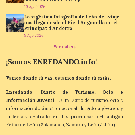
Protección Civil activa la
10 Ago 2026
fase de Preemergencia en
Situación Operativa 1 del
La vigésima fotografía de León de…viaje
Plan Estatal General de
nos llega desde el Pic d’Angonella en el
Emergencias ante los
Principat d’Andorra
riesgos potenciales
9 Ago 2026
asociados al eclipse
Ver todas »
10 Ago 2026
¡Somos ENREDANDO.info!
El dispositivo se refuerza
días antes del eclipse
Vamos donde tú vas, estamos donde tú estás.
solar total del 12 de
agosto, que atravesará
España de oeste a este, y
Enredando, Diario de Turismo, Ocio e
que movilizará a varios millones de
personas para disfrutar de este
Información Juvenil
. Es un Diario de turismo, ocio e
acontecimiento histórico. Algunas
información de ámbito nacional dirigido a jóvenes y
comunidades autónomas ya han […]
millenials centrado en las provincias del antiguo
Reino de León (Salamanca, Zamora y León/Llión).
El Ayuntamiento de