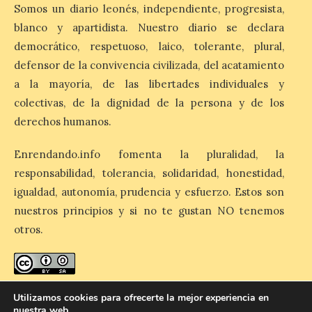
Segovia presenta “Música
Somos un diario leonés, independiente, progresista,
para un eclipse”, un
blanco y apartidista. Nuestro diario se declara
concierto único con
democrático, respetuoso, laico, tolerante, plural,
motivo del eclipse de sol
defensor de la convivencia civilizada, del acatamiento
10 Ago 2026
a la mayoría, de las libertades individuales y
colectivas, de la dignidad de la persona y de los
La cita, que se celebrará el
derechos humanos.
12 de agosto en el
enlosado de la Catedral,
incluye el estreno absoluto
Enrendando.info fomenta la pluralidad, la
de una composición del
responsabilidad, tolerancia, solidaridad, honestidad,
músico segoviano Geni Uñón. Turismo de
Segovia lanza el Premio Internacional de
igualdad, autonomía, prudencia y esfuerzo. Estos son
Fotografía del Eclipse “Segovia bajo […]
nuestros principios y si no te gustan NO tenemos
otros.
València prepara un
operativo especial de
limpieza en las playas y el
enredando.info está bajo
licencia de Creative Commons
punto de observación para
Utilizamos cookies para ofrecerte la mejor experiencia en
el eclipse solar del día 12
Reconocimiento-CompartirIgual 4.0 Internacional
.
nuestra web.