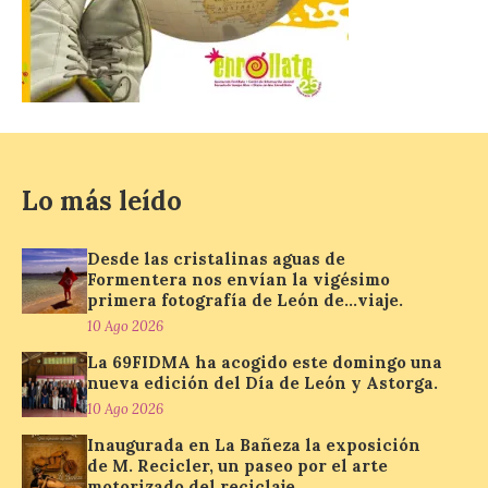
CIUDEN acoge un nuevo
gran proyecto expositivo
que conecta la obra de
Eduardo Chillida con el
patrimonio industrial
10 Ago 2026
Lo más leído
Desde las cristalinas aguas de
La Térmica Cultural
Formentera nos envían la vigésimo
albergará hasta el 10 de
enero de 2027 la muestra
primera fotografía de León de…viaje.
‘Eduardo Chillida. Pensar
10 Ago 2026
con las manos’, formada
por 125 piezas de una de las figuras
La 69FIDMA ha acogido este domingo una
esenciales del arte contemporáneo.
nueva edición del Día de León y Astorga.
Hierro, vacío y memoria industrial
10 Ago 2026
marcan esta exposición […]
Inaugurada en La Bañeza la exposición
de M. Recicler, un paseo por el arte
motorizado del reciclaje