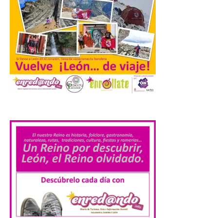
preguntas escritas en las
Cortes autonómicas
mediante las cuales vuelve
a reclamar a la institución autonómica
que exija al Gobierno de España la
supresión de este peaje por la ilegalidad
de la prórroga […]
El alumnado de FP crece
.
un 2,5% hasta superar los
1,2 millones de
matriculados y marca un
nuevo récord
10 Ago 2026
El Ministerio publica la
Estadística de las
Enseñanzas no
universitarias. Datos
avance 2025-2026 con las