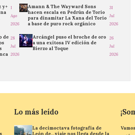
z y+
Amann & The Wayward Sons
1
31
ina
hacen escala en Pedrún de Torío
Ago
Jul
.
para dinamitar La Xana del Torío
a base de puro rock orgánico
2026
2026
o de
Arcángel puso el broche de oro
28
26
os
a una exitosa IV edición de
Jul
Jul
s
Bierzo al Toque
anca
2026
2026
Lo más leído
¡So
La decimoctava fotografía de
Vamos
s
León de…viaje nos llega desde la