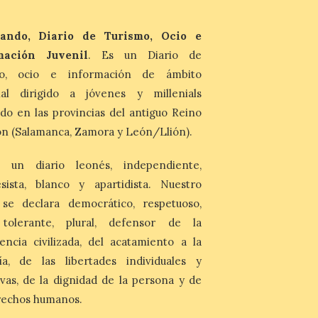
Vuelta discurrirá junto a 17 […]
ando, Diario de Turismo, Ocio e
Última llamada: Eclipse
mación Juvenil
. Es un Diario de
total del 12 de agosto.
Dónde alojarse y a qué
mo, ocio e información de ámbito
precio
nal dirigido a jóvenes y millenials
7 Ago 2026
do en las provincias del antiguo Reino
n (Salamanca, Zamora y León/Llión).
León es la provincia más
económica (116€/noche),
pero también una de las
 un diario leonés, independiente,
más agotadas: solo un 4%
de alojamientos libres.
sista, blanco y apartidista. Nuestro
Zamora, Palencia y Álava son las
 se declara democrático, respetuoso,
provincias con menos margen: apenas un
1% de los alojamientos siguen libres para
, tolerante, plural, defensor de la
esas […]
encia civilizada, del acatamiento a la
ía, de las libertades individuales y
El eclipse genera un boom
ivas, de la dignidad de la persona y de
de reservas hoteleras y
rechos humanos.
precios desorbitados,
según SiteMinder