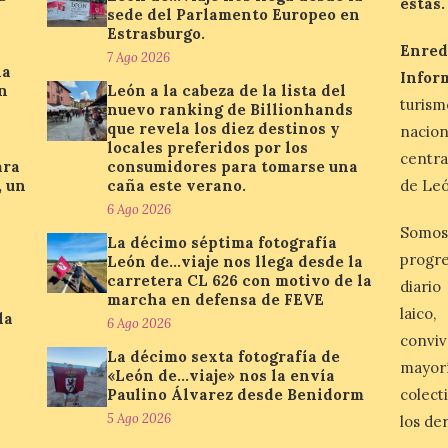
estás.
sede del Parlamento Europeo en
Estrasburgo.
Enred
7 Ago 2026
la
Infor
n
León a la cabeza de la lista del
turis
nuevo ranking de Billionhands
que revela los diez destinos y
nacio
locales preferidos por los
centra
ara
consumidores para tomarse una
, un
caña este verano.
de Leó
6 Ago 2026
Somos
La décimo séptima fotografía
progre
León de…viaje nos llega desde la
carretera CL 626 con motivo de la
diario
marcha en defensa de FEVE
laico
la
6 Ago 2026
conviv
La décimo sexta fotografía de
mayor
«León de…viaje» nos la envía
Paulino Álvarez desde Benidorm
colect
5 Ago 2026
los de