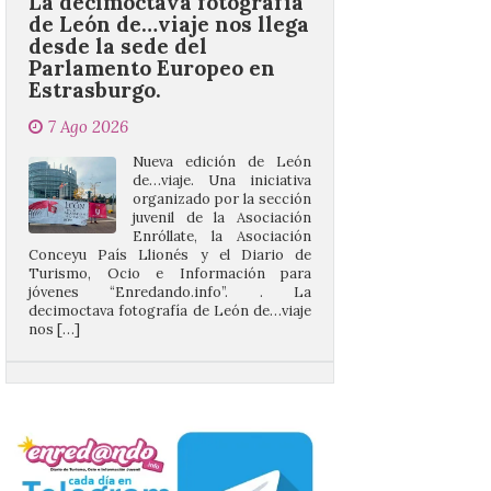
Parlamento Europeo en
Estrasburgo.
7 Ago 2026
Nueva edición de León
de…viaje. Una iniciativa
organizado por la sección
juvenil de la Asociación
Enróllate, la Asociación
Conceyu País Llionés y el Diario de
Turismo, Ocio e Información para
jóvenes “Enredando.info”. . La
decimoctava fotografía de León de…viaje
nos […]
UPL insta a la Junta a
actuar para salvar el
castillo del Asmesnal, un
BIC en estado de ruina
7 Ago 2026
Un Bien de Interés