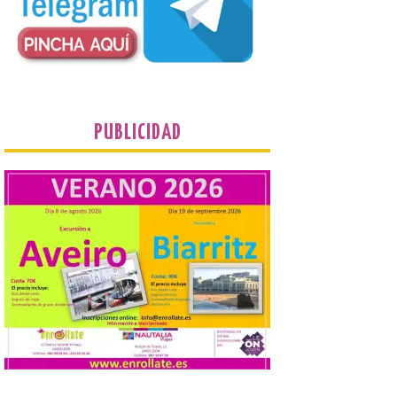
Cultural abandonado
desde 1949. Los
procuradores leonesistas
plantean que la Junta
contacte cuanto antes con los
propietarios para exigirles medidas
inmediatas que frenen el deterioro y el
riesgo de colapso. Los procuradores de
Unión del Pueblo […]
PUBLICIDAD
La Universidad de León
distribuye folletos con la
programación del evento
del eclipse solar que
organiza con la ESA y el
Ayuntamiento
7 Ago 2026
Los materiales ya pueden
recogerse gratuitamente
en la Oficina de
Información Turística de
León e incluyen, además