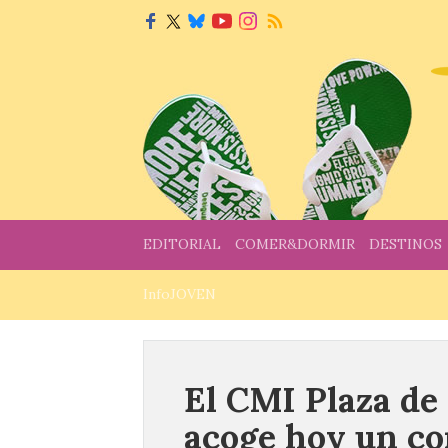
EDITORIAL
COMER&DORMIR
DESTINOS
InfoJOVEN
El CMI Plaza de
acoge hoy un co