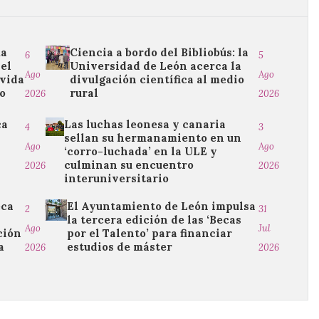
ma
Ciencia a bordo del Bibliobús: la
6
5
del
Universidad de León acerca la
Ago
Ago
 vida
divulgación científica al medio
ro
rural
2026
2026
ca
Las luchas leonesa y canaria
4
3
sellan su hermanamiento en un
Ago
Ago
‘corro-luchada’ en la ULE y
culminan su encuentro
2026
2026
interuniversitario
eca
El Ayuntamiento de León impulsa
2
31
la tercera edición de las ‘Becas
Ago
Jul
ción
por el Talento’ para financiar
a
estudios de máster
2026
2026