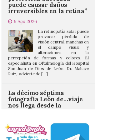
La retinopatía solar puede
provocar pérdida de
visión central, manchas en
el campo visual y
alteraciones en la
percepción de formas y colores. El
especialista en Oftalmología del Hospital
San Juan de Dios de León, Dr. Mahave
Ruiz, advierte de […]
La décimo séptima
fotografía León de…viaje
nos llega desde la
carretera CL 626 con
motivo de la marcha en
defensa de FEVE
6 Ago 2026
Nueva edición de León
de…viaje. Una iniciativa
organizado por la sección
juvenil de la Asociación