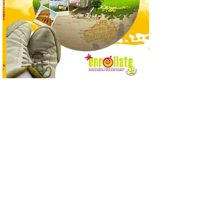
incorpora un amplio
calendario de actividades
de animación dirigidas a
todos los públicos. La
Bañeza inauguró en la tarde de este
martes 4 de agosto una nueva edición de
su tradicional Mercado Medieval, que
hasta el próximo 6 […]
Un viaje a la Antigüedad:
el Museo del Prado
propone un recorrido por
obras de su Colección de
inspiración clásica
6 Ago 2026
Al hilo del estreno de La
Odisea de Christopher
Nolan. La pieza de vídeo
reúne una selección de
obras relacionadas con la
Antigüedad clásica, la mitología y los
viajes, que se suceden al ritmo de un
evocador tema de La […]