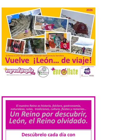
Cabrillanes analizará,
conforme a la legalidad, la
solicitud para la
celebración del Iberia
Eclipse Festival
6 Ago 2026
Durante la mañana de ayer
miércoles ha sido
registrada en el
Ayuntamiento una
solicitud relacionada con
la celebración de este evento. Ante las
informaciones aparecidas en distintos
.
medios de comunicación sobre la posible
celebración del denominado Iberia
Eclipse Festival en […]
La Universidad de León
retoma las excavaciones
en La Peña del Castro para
profundizar en la vida