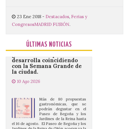
Gijón/Xixón celebra la
tercera edición de Paseo
23 Ene 2018
-
Destacados
,
Ferias y
Gastro, una cita
gastronómica que se
Congresos
MADRID FUSIÓN
.
desarrolla coincidiendo
con la Semana Grande de
la ciudad.
ÚLTIMAS NOTICIAS
10 Ago 2026
Más de 80 propuestas
gastronómicas, que se
podrán degustar en el
Paseo de Begoña y los
Jardines de la Reina hasta
el 16 de agosto. El Paseo de Begoña y los
Jardines de la Reina de Gijón acogen ya la
[…]
Desde las cristalinas