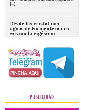
aguas de Formentera nos
envían la vigésimo
primera fotografía de
León de…viaje.
10 Ago 2026
Nueva edición de León
de…viaje. Una iniciativa
organizado por la sección
juvenil de la Asociación
Enróllate, la Asociación
Conceyu País Llionés y el Diario de
Turismo, Ocio e Información para
jóvenes “Enredando.info”. Desde las
cristalinas aguas de Formentera, Mary
[…]
PUBLICIDAD
UPL cuestiona a la Junta
por no imponer sanciones
a Aucalsa, como hará el