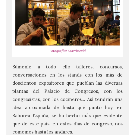
120 jóvenes completan su
formación en robótica y
entornos digitales en un
nuevo curso de los
Campamentos Salamanca
Tech
Fotografía: Martínezld
10 Ago 2026
Súmenle a todo ello talleres, concursos,
conversaciones en los stands con los más de
Los Campamentos
Salamanca Tech, que se
doscientos expositores que pueblan las diversas
desarrollan hasta el 4 de
plantas del Palacio de Congresos, con los
septiembre en nueve
turnos semanales con
congresistas, con los cocineros… Así tendrán una
capacidad para 120 niños cada uno. Un
idea aproximada de hasta qué punto hoy, en
total de 120 menores han recibido su
diploma acreditativo tras finalizar esta
Saborea España, se ha hecho más que evidente
semana de actividades en […]
que de este país, en estos días de congreso, nos
comemos hasta los andares.