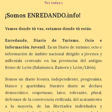
Ver todas »
agosto, que atravesará
España de oeste a este, y
que movilizará a varios millones de
¡Somos ENREDANDO.info!
personas para disfrutar de este
acontecimiento histórico. Algunas
comunidades autónomas ya han […]
Vamos donde tú vas, estamos donde tú estás.
Enredando, Diario de Turismo, Ocio e
El Ayuntamiento de
Información Juvenil
. Es un Diario de turismo, ocio e
Segovia presenta “Música
información de ámbito nacional dirigido a jóvenes y
para un eclipse”, un
concierto único con
millenials centrado en las provincias del antiguo
motivo del eclipse de sol
Reino de León (Salamanca, Zamora y León/Llión).
10 Ago 2026
Somos un diario leonés, independiente, progresista,
blanco y apartidista. Nuestro diario se declara
La cita, que se celebrará el
democrático, respetuoso, laico, tolerante, plural,
12 de agosto en el
enlosado de la Catedral,
defensor de la convivencia civilizada, del acatamiento
incluye el estreno absoluto
de una composición del
a la mayoría, de las libertades individuales y
músico segoviano Geni Uñón. Turismo de