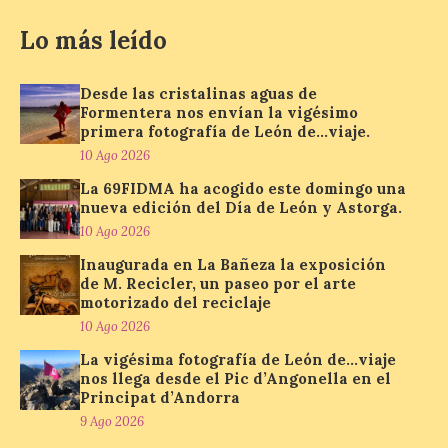
enero de 2027 la muestra
‘Eduardo Chillida. Pensar
Lo más leído
con las manos’, formada
por 125 piezas de una de las figuras
esenciales del arte contemporáneo.
Desde las cristalinas aguas de
Hierro, vacío y memoria industrial
Formentera nos envían la vigésimo
marcan esta exposición […]
primera fotografía de León de…viaje.
10 Ago 2026
La 69FIDMA ha acogido este domingo una
Protección Civil activa la
nueva edición del Día de León y Astorga.
fase de Preemergencia en
10 Ago 2026
Situación Operativa 1 del
Plan Estatal General de
Inaugurada en La Bañeza la exposición
Emergencias ante los
de M. Recicler, un paseo por el arte
riesgos potenciales
motorizado del reciclaje
asociados al eclipse
10 Ago 2026
10 Ago 2026
La vigésima fotografía de León de…viaje
nos llega desde el Pic d’Angonella en el
Principat d’Andorra
El dispositivo se refuerza
9 Ago 2026
días antes del eclipse
solar total del 12 de