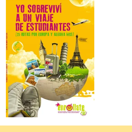
El presidente de la
Diputación de León,
Gerardo Álvarez Courel, y
el vicepresidente Roberto
Aller han participado en el
acto institucional organizado con motivo
del Día de León. Organizada por la
Cámara de Comercio de Gijón, FIDMA es
una feria […]
CIUDEN acoge un nuevo
gran proyecto expositivo
que conecta la obra de
Eduardo Chillida con el
patrimonio industrial
10 Ago 2026
La Térmica Cultural
albergará hasta el 10 de