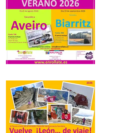
Principado de Asturias,
por cobrar en la AP-66 la
tarifa íntegra pese a estar
en obras
10 Ago 2026
La formación leonesista
registró una batería de
preguntas escritas en las
Cortes autonómicas
mediante las cuales vuelve
a reclamar a la institución autonómica
que exija al Gobierno de España la
supresión de este peaje por la ilegalidad
de la prórroga […]
El alumnado de FP crece
un 2,5% hasta superar los
1,2 millones de
matriculados y marca un