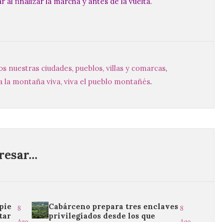
 al finalizar la marcha y antes de la vuelta.
os nuestras ciudades, pueblos, villas y comarcas
,
a la montaña viva, viva el pueblo montañés
.
esar...
pie
Cabárceno prepara tres enclaves
8
8
tar
privilegiados desde los que
Ago
Ago