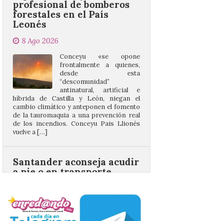
8 Ago 2026
Conceyu «se opone
frontalmente a quienes,
desde esta
“descomunidad”
antinatural, artificial e
híbrida de Castilla y León, niegan el
cambio climático y anteponen el fomento
de la tauromaquia a una prevención real
de los incendios. Conceyu Pais Llionés
vuelve a […]
Santander aconseja acudir
a pie o en transporte
público y evitar el
vehículo privado para el
eclipse
8 Ago 2026
El TUS cuenta con líneas
que llegan a la zona en
puntos como el faro de