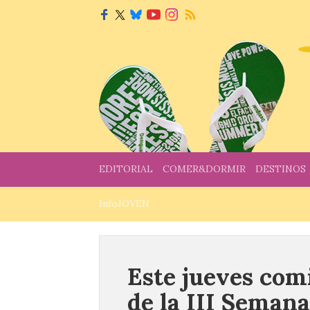
EDITORIAL
COMER&DORMIR
DESTINOS
InfoJOVEN
Este jueves com
de la III Seman