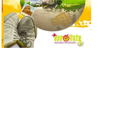
de…viaje. Una iniciativa
organizado por la sección
juvenil de la Asociación
Enróllate, la Asociación
Conceyu País Llionés y el Diario de
Turismo, Ocio e Información para
jóvenes “Enredando.info”. Pilar Aller Aller
nos envía la décimo […]
Los minerales y sus usos
más comunes centran la
nueva exposición del
Museo de la Siderurgia y
la Minería de Sabero
8 Ago 2026
La exposición que se
inaugurará el sábado día 8
de agosto a las doce y
media de la mañana,
durante la ‘Feria de
minerales, rocas y fósiles de Castilla y
León’, podrá visitarse hasta finales del