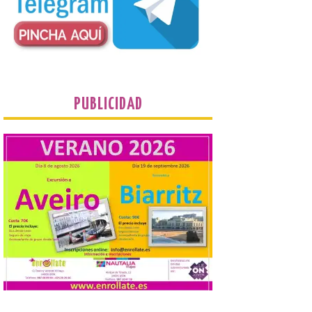
Cabo Mayor, Cueto,
Corbanera o Ciriego y
reforzará la movilidad con un servicio
especial de lanzaderas desde el PCTCAN
a Ciriego. El Ayuntamiento de […]
Turismo de Extremadura
impulsa nuevas
PUBLICIDAD
iniciativas relacionadas
con el trío de eclipses para
afianzar a Extremadura
como referente en
astroturismo
8 Ago 2026
Extremadura cuenta con
uno de los cielos
estrellados con menor
contaminación lumínica
de Europa, un recurso
natural que permite disfrutar de
actividades de astroturismo durante todo
el año. La Dirección General de Turismo