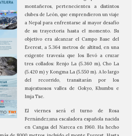
montañeros, pertenecientes a distintos
clubes de León, que emprendieron un viaje
a Nepal para enfrentarse al mayor desafío
de su trayectoria hasta el momento. Su
objetivo era alcanzar el Campo Base del
Everest, a 5.364 metros de altitud, en una
exigente travesía que los llevó a cruzar
tres collados: Renjo La (5.360 m), Cho La
(5.420 m) y Kongma La (5.550 m). A lo largo
del recorrido, transitarán por los
majestuosos valles de Gokyo, Khumbu e
Imja Tse.
El viernes será el turno de Rosa
Fernández,una escaladora española nacida
en Cangas del Narcea en 1960. Ha hecho
más de 8000 metros, incluido el monte Everest. Hasta