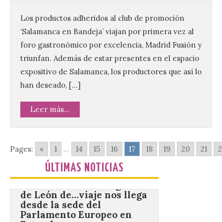
7 Ago 2026
Los productos adheridos al club de promoción
‘Salamanca en Bandeja’ viajan por primera vez al
Tendrá lugar el 9 de
foro gastronómico por excelencia, Madrid Fusión y
agosto en los aledaños del
triunfan. Además de estar presentes en el espacio
monasterio cisterciense
de Santa María la Real de
expositivo de Salamanca, los productores que así lo
Gradefes. Una cita
han deseado, […]
imprescindible para disfrutar de los
mejores dulces conventuales, tradición,
cultura y un ambiente único. El
Leer más...
Ayuntamiento de Gradefes, intentando
[…]
Pages:
«
1
...
14
15
16
17
18
19
20
21
2
La decimoctava fotografía
ÚLTIMAS NOTICIAS
de León de…viaje nos llega
desde la sede del
Parlamento Europeo en
Estrasburgo.
7 Ago 2026