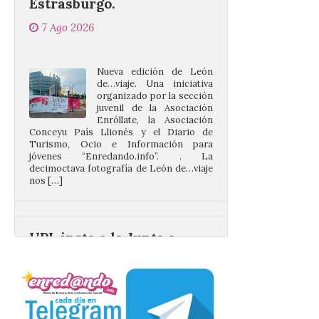
Nueva edición de León
de…viaje. Una iniciativa
organizado por la sección
juvenil de la Asociación
Enróllate, la Asociación
Conceyu País Llionés y el Diario de
Turismo, Ocio e Información para
jóvenes “Enredando.info”. . La
decimoctava fotografía de León de…viaje
nos […]
UPL insta a la Junta a
actuar para salvar el
castillo del Asmesnal, un
BIC en estado de ruina
7 Ago 2026
Un Bien de Interés