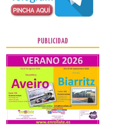
Cultural abandonado
desde 1949. Los
procuradores leonesistas
plantean que la Junta
contacte cuanto antes con los
propietarios para exigirles medidas
inmediatas que frenen el deterioro y el
riesgo de colapso. Los procuradores de
PUBLICIDAD
Unión del Pueblo […]
La Universidad de León
distribuye folletos con la
programación del evento
del eclipse solar que
organiza con la ESA y el
Ayuntamiento
7 Ago 2026
Los materiales ya pueden
recogerse gratuitamente