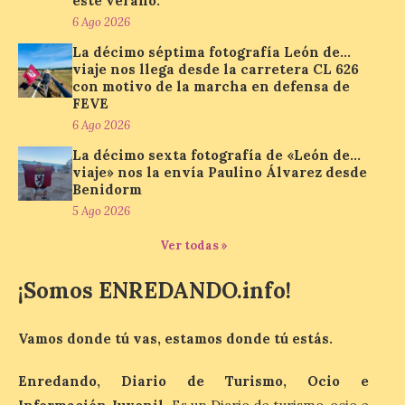
este verano.
compromiso con La Vuelta
6 Ago 2026
como patrocinador oficial
La décimo séptima fotografía León de…
7 Ago 2026
viaje nos llega desde la carretera CL 626
con motivo de la marcha en defensa de
FEVE
La cadena hotelera pública
6 Ago 2026
volverá a estar presente
en la zona de descanso
La décimo sexta fotografía de «León de…
junto al control de firmas
viaje» nos la envía Paulino Álvarez desde
y, como novedad, en el
Benidorm
Leaders Lounge, dos espacios exclusivos
5 Ago 2026
para los ciclistas. El recorrido de La
Vuelta discurrirá junto a 17 […]
Ver todas »
¡Somos ENREDANDO.info!
Última llamada: Eclipse
total del 12 de agosto.
Dónde alojarse y a qué
Vamos donde tú vas, estamos donde tú estás.
precio
Enredando, Diario de Turismo, Ocio e
7 Ago 2026