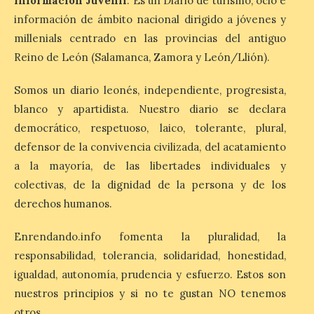
Información Juvenil
. Es un Diario de turismo, ocio e
información de ámbito nacional dirigido a jóvenes y
León es la provincia más
millenials centrado en las provincias del antiguo
económica (116€/noche),
pero también una de las
Reino de León (Salamanca, Zamora y León/Llión).
más agotadas: solo un 4%
de alojamientos libres.
Zamora, Palencia y Álava son las
Somos un diario leonés, independiente, progresista,
provincias con menos margen: apenas un
blanco y apartidista. Nuestro diario se declara
1% de los alojamientos siguen libres para
esas […]
democrático, respetuoso, laico, tolerante, plural,
defensor de la convivencia civilizada, del acatamiento
a la mayoría, de las libertades individuales y
El eclipse genera un boom
colectivas, de la dignidad de la persona y de los
de reservas hoteleras y
derechos humanos.
precios desorbitados,
según SiteMinder
Enrendando.info fomenta la pluralidad, la
7 Ago 2026
responsabilidad, tolerancia, solidaridad, honestidad,
igualdad, autonomía, prudencia y esfuerzo. Estos son
Asturias lidera el impacto
nuestros principios y si no te gustan NO tenemos
del fenómeno, con el
otros.