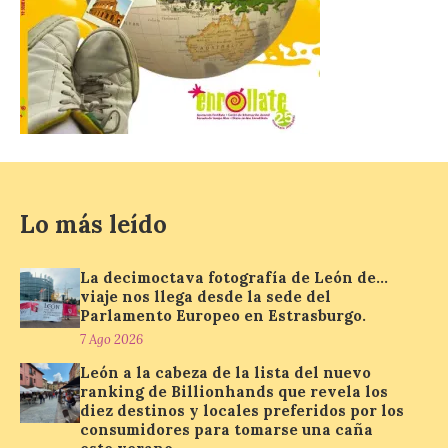
El Gobierno de España
lanza un visor web para
localizar y disfrutar del
eclipse solar del 12 de
agosto con seguridad
7 Ago 2026
Lo más leído
Se trata de un visor web
que permite conocer la
La decimoctava fotografía de León de…
posición exacta del Sol y
viaje nos llega desde la sede del
así localizar el lugar ideal
Parlamento Europeo en Estrasburgo.
para observar el eclipse
solar del 12 de agosto de 2026 sin
7 Ago 2026
obstáculos. El visor es una herramienta a
la […]
León a la cabeza de la lista del nuevo
ranking de Billionhands que revela los
diez destinos y locales preferidos por los
consumidores para tomarse una caña
Paradores renueva su