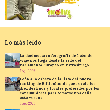
del programa del evento, una guía
práctica con recomendaciones
elaboradas por especialistas para
observar el eclipse con seguridad León, 7
de agosto de 2026. La programación […]
Laciana comienza su
programación para
Lo más leído
disfrutar el eclipse total
del 12 de agosto
La decimoctava fotografía de León de…
7 Ago 2026
viaje nos llega desde la sede del
Parlamento Europeo en Estrasburgo.
7 Ago 2026
Durante los días 1 y 2 de
León a la cabeza de la lista del nuevo
agosto, tanto el público
infantil como el adulto
ranking de Billionhands que revela los
pudo disfrutar de un
diez destinos y locales preferidos por los
planetario que se instaló
consumidores para tomarse una caña
en el polideportivo municipal, con pases
este verano.
de mañana dedicados preferentemente al
6 Ago 2026
público infantil y, el resto del […]