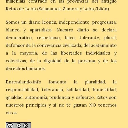
millenials centrado en las provincias del antiguo
El Gobierno de España
Reino de León (Salamanca, Zamora y León/Llión).
lanza un visor web para
localizar y disfrutar del
eclipse solar del 12 de
Somos un diario leonés, independiente, progresista,
agosto con seguridad
blanco y apartidista. Nuestro diario se declara
7 Ago 2026
democrático, respetuoso, laico, tolerante, plural,
defensor de la convivencia civilizada, del acatamiento
a la mayoría, de las libertades individuales y
Se trata de un visor web
que permite conocer la
colectivas, de la dignidad de la persona y de los
posición exacta del Sol y
derechos humanos.
así localizar el lugar ideal
para observar el eclipse
solar del 12 de agosto de 2026 sin
Enrendando.info fomenta la pluralidad, la
obstáculos. El visor es una herramienta a
la […]
responsabilidad, tolerancia, solidaridad, honestidad,
igualdad, autonomía, prudencia y esfuerzo. Estos son
nuestros principios y si no te gustan NO tenemos
otros.