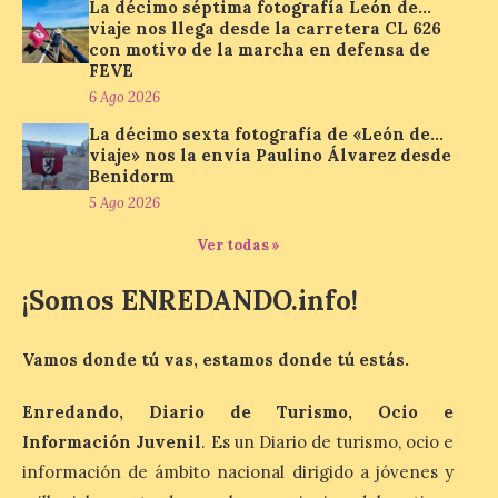
La décimo séptima fotografía León de…
viaje nos llega desde la carretera CL 626
con motivo de la marcha en defensa de
Más de 200.000 jóvenes
FEVE
nacidos en 2008 ya han
6 Ago 2026
solicitado el Bono Cultural
Joven 2026 en su primer
La décimo sexta fotografía de «León de…
mes de vigencia
viaje» nos la envía Paulino Álvarez desde
Benidorm
7 Ago 2026
5 Ago 2026
Ver todas »
Las personas que hayan
cumplido o cumplan 18
¡Somos ENREDANDO.info!
años en 2026 pueden
solicitar esta ayuda en la
web
https://bonoculturajoven.gob.es/ hasta el
Vamos donde tú vas, estamos donde tú estás.
31 de octubre. Desde este año, los 400
euros del Bono pueden utilizarse tanto
para consumir productos culturales como
Enredando, Diario de Turismo, Ocio e
[…]
Información Juvenil
. Es un Diario de turismo, ocio e
información de ámbito nacional dirigido a jóvenes y