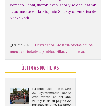
apertura es de martes a
Pompeo Leoni, fueron expoliados y se encuentran
domingo, de 11:30 a 13:30 horas y de 18:00
a 21:00 horas. La Sala de San Eloy […]
actualmente en la Hispanic Society of America de
Nueva York.
Pasen y vean: Gordoncillo
celebra el XXIV festival de
payasos
9 Jun 2025
-
Destacados
,
Fiestas
Noticias de los
8 Ago 2026
nuestras ciudades, pueblos, villas y comarcas
.
La información en la web
del Ayuntamiento sobre
ÚLTIMAS NOTICIAS
este evento es del año
2022 y la de su página de
turismo de 2025 La firme
apuesta cultural que en las últimas
décadas viene desarrollando Gordoncillo,
tiene un momento culminante en […]