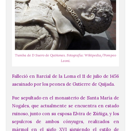
Más de 10.000 personas
han visitado las
Tumba de D Suero de Quiñones. Fotografía: Wikipedia/Pompeo
exposiciones ‘Alma de
Leoni.
América. Arte y mito
precolombino’ y ‘Mundus
Falleció en Barcial de la Loma el 11 de julio de 1456
Novus’ en la Sala de San
asesinado por los peones de Gutierre de Quijada.
Eloy
8 Ago 2026
Fue sepultado en el monasterio de Santa María de
Nogales, que actualmente se encuentra en estado
Ambas exposiciones se
ruinoso, junto con su esposa Elvira de Zúñiga, y los
podrán visitar hasta el 30
sepulcros de ambos cónyuges, realizados en
de agosto y la entrada es
gratuita. El horario de
mármol en el siglo XVI siguiendo el estilo de