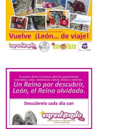
de…viaje. Una iniciativa
organizado por la sección
juvenil de la Asociación
Enróllate, la Asociación
Conceyu País Llionés y el Diario de
Turismo, Ocio e Información para
jóvenes “Enredando.info”. . La
decimoctava fotografía de León de…viaje
nos […]
.
UPL insta a la Junta a
actuar para salvar el
castillo del Asmesnal, un
BIC en estado de ruina
7 Ago 2026
Un Bien de Interés
Cultural abandonado
desde 1949. Los
procuradores leonesistas