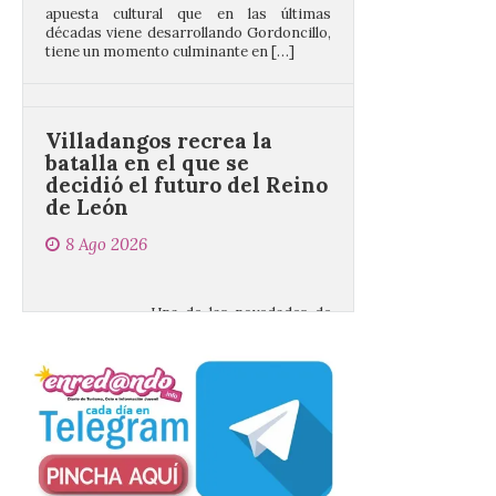
Villadangos recrea la
batalla en el que se
decidió el futuro del Reino
de León
8 Ago 2026
Una de las novedades de
esta edición de la Batalla
de Villadangos es el plato
principal del Menú, un
cordero asado al fuego y
las brasas in situ durante 5 horas. . Los
días 7, 8 y 9 de este […]
Vuelve la tradicional Feria
de Dulces del Convento a
Gradefes
7 Ago 2026